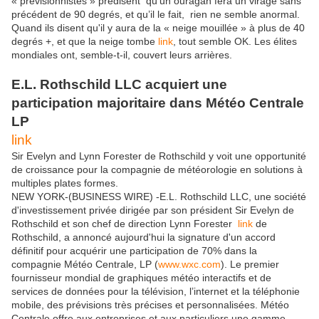
« prévisionnistes » prédisent
qu’un ouragan fera un virage sans
précédent de 90 degrés, et qu’il le fait,
rien ne semble anormal.
Quand ils disent qu'il y aura de la « neige mouillée » à plus de 40
degrés +, et que la neige tombe
link
, tout semble OK. Les élites
mondiales ont, semble-t-il, couvert leurs arrières.
E.L. Rothschild LLC acquiert une
participation majoritaire dans Météo Centrale
LP
link
Sir Evelyn and Lynn Forester de Rothschild y voit une opportunité
de croissance pour la compagnie de météorologie en solutions à
multiples plates formes.
NEW YORK-(BUSINESS WIRE) -E.L. Rothschild LLC, une société
d'investissement privée dirigée par son président Sir Evelyn de
Rothschild et son chef de direction Lynn Forester
link
de
Rothschild, a annoncé aujourd'hui la signature d'un accord
définitif pour acquérir une participation de 70% dans la
compagnie Météo Centrale, LP (
www.wxc.com
). Le premier
fournisseur mondial de graphiques météo interactifs et de
services de données pour la télévision, l’internet et la téléphonie
mobile, des prévisions très précises et personnalisées. Météo
Centrale offre aux entreprises et aux particuliers une gamme