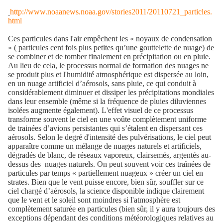
http://www.noaanews.noaa.gov/stories2011/20110721_particles.
html
Ces particules dans l'air empêchent les « noyaux de condensation
» ( particules cent fois plus petites qu’une gouttelette de nuage) de
se combiner et de tomber finalement en précipitation ou en pluie.
Au lieu de cela, le processus normal de formation des nuages ne
se produit plus et l'humidité atmosphérique est dispersée au loin,
en un nuage artificiel d’aérosols, sans pluie, ce qui conduit à
considérablement diminuer et dissiper les précipitations mondiales
dans leur ensemble (même si la fréquence de pluies diluviennes
isolées augmente également). L'effet visuel de ce processus
transforme souvent le ciel en une voûte complètement uniforme
de trainées d’avions persistantes qui s’étalent en dispersant ces
aérosols. Selon le degré d'intensité des pulvérisations, le ciel peut
apparaître comme un mélange de nuages naturels et artificiels,
dégradés de blanc, de réseaux vaporeux,
clairsemés,
argentés au-
dessus des
nuages naturels. On peut souvent voir ces traînées de
particules par temps « partiellement nuageux » créer un ciel en
strates. Bien que le vent puisse encore, bien sûr, souffler sur ce
ciel chargé d’aérosols, la science disponible indique clairement
que le vent et le soleil sont moindres si l'atmosphère est
complètement saturée en particules (bien sûr, il y aura toujours des
exceptions dépendant des conditions météorologiques relatives au