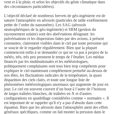
vent et à la pluie, et selon les objectifs du génie climatique dans
des circonstances particulières).
L'objectif déclaré de nombreux brevets de géo-ingénierie est de
saturer l'atmosphère en aérosols (particules de taille extrêmement
petite de l’ordre du nanomètre). Les SAG (aérosols
stratosphériques de la géo-ingénierie) et SRM (gestion du
rayonnement solaire) sont des abréviations désignant
les
pulvérisations et les dispersions faites par des avions, à présent
constantes, clairement visibles dans le ciel par toute personne qui
se soucie de le regarder régulièrement. Bien que la plupart
commencent enfin à se demander ce qui ne va pas à propos de la
météo, très, très peu prennent le temps de l’étudier. Les médias
financés par les multinationales et les météorologues,
politiquement complaisants sont tous bien trop compétents pour
expliquer le ciel maintenant complètement perturbé au-dessus de
nos têtes, les fluctuations radicales de la température, la quasi
disparition des ciels clairs, et toute une longue liste de
phénomènes météorologiques anormaux qui augmente de jour en
jour. Le ciel est souvent couvert d’un bout à l’autre de l’horizon
de larges traînées blanches, de traînées en X et d'autres
configurations en quadrillage considérées comme « normales ». Il
est important de se rappeler qu'il n'y a pas d'absolu dans cette
équation. Bien que les aérosols dans l'atmosphère aient des effets
généraux spécifiques, comme on fait monter la pression dans le