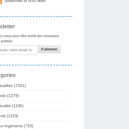
Subscribe to RSS feed
letter
z-vous pour être averti des nouveaux
s publiés.
gories
tualités
(7341)
nté
(1279)
tualité
(1195)
vid
(1193)
o-Ingénierie
(733)