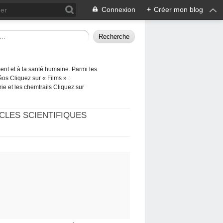
Connexion
+
Créer mon blog
ement et à la santé humaine. Parmi les
éos Cliquez sur « Films » :
rie et les chemtrails Cliquez sur
CLES SCIENTIFIQUES