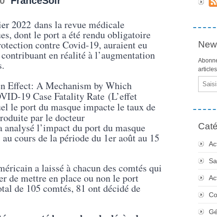
00
FranceSoir
ier 2022
dans la revue médicale
s, dont le port a été rendu obligatoire
rotection contre Covid-19, auraient eu
News
, contribuant en réalité à l’augmentation
Abonne
s.
article
Email
n Effect: A Mechanism by Which
VID-19 Case Fatality Rate
(L’effet
el le port du masque impacte le taux de
produite par le docteur
 a analysé l’impact du port du masque
Caté
 au cours de la période du 1er août au 15
Ac
Sa
méricain a laissé à chacun des comtés qui
er de mettre en place ou non le port
Ac
otal de 105 comtés, 81 ont décidé de
Co
Gé