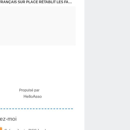
CRISE MIGRATOIRE À CEUTA : UN JEUNE FRANÇAIS SUR PLACE RÉTABLIT LES FAITS ! - RAPHAËL AYMA
Propulsé par
HelloAsso
ez-moi