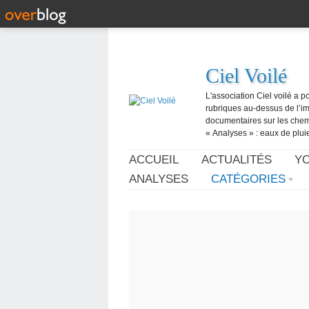
Ciel Voilé
L'association Ciel voilé a p
rubriques au-dessus de l’ima
documentaires sur les chemtr
« Analyses » : eaux de pluie,
ACCUEIL
ACTUALITÉS
Y
ANALYSES
CATÉGORIES