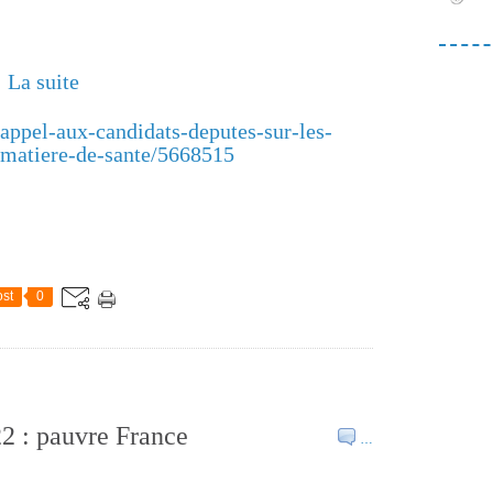
La suite
appel-aux-candidats-deputes-sur-les-
-matiere-de-sante/5668515
st
0
22 : pauvre France
…