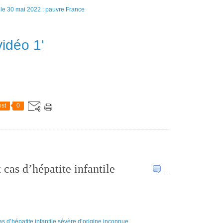
vidéo 1'
st
0
cas d’hépatite infantile
…