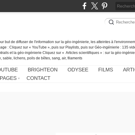
our but de diffuser de l'information sur la géo-ingénierie, les atteintes à l'environn
ge : Cliquez sur « YouTube », puis sur Playlists, puis sur Géo-ingénierie : 135 vid
ails et la géo-ingénierie Cliquez sur « Articles scientifiques » : sur la géo-ingénie
 sable, lichens, poils de bêtes, sang, air, filaments
OUTUBE
BRIGHTEON
ODYSEE
FILMS
ARTI
PAGES
CONTACT