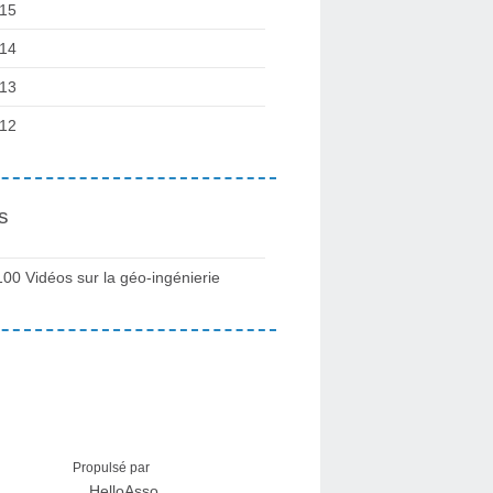
15
14
13
12
s
100 Vidéos sur la géo-ingénierie
Propulsé par
HelloAsso