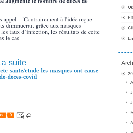
té augmenté le nombre de décès de
Uk
s appel : "Contrairement à l'idée reçue
Ef
rts diminuerait grâce aux masques
Cl
les taux d’infection, les résultats de cette
s le cas"
En
La suite
Arch
iete-sante/etude-les-masques-ont-cause-
20
de-deces-covid
A
J
J
M
st
0
A
M