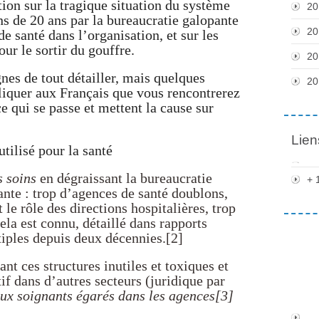
tion sur la tragique situation du système
20
ns de 20 ans par la bureaucratie galopante
20
e santé dans l’organisation, et sur les
ur le sortir du gouffre.
20
gnes de tout détailler, mais quelques
20
liquer aux Français que vous rencontrerez
e qui se passe et mettent la cause sur
Lien
tilisé pour la santé
s soins
en dégraissant la bureaucratie
+ 
ante : trop d’agences de santé doublons,
le rôle des directions hospitalières, trop
ela est connu, détaillé dans rapports
ltiples depuis deux décennies.[2]
ant ces structures inutiles et toxiques et
if dans d’autres secteurs (juridique par
eux soignants égarés dans les agences[3]