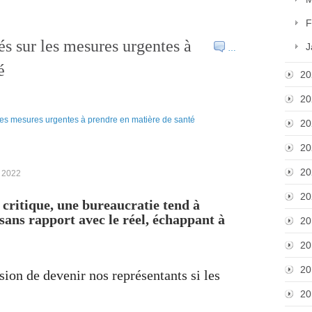
F
s sur les mesures urgentes à
J
…
é
20
20
20
20
20
i 2022
20
 critique, une bureaucratie tend à
sans rapport avec le réel, échappant à
20
20
20
ion de devenir nos représentants si les
20