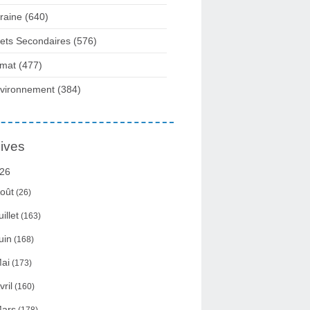
raine
(640)
fets Secondaires
(576)
imat
(477)
vironnement
(384)
ives
26
oût
(26)
uillet
(163)
uin
(168)
ai
(173)
vril
(160)
ars