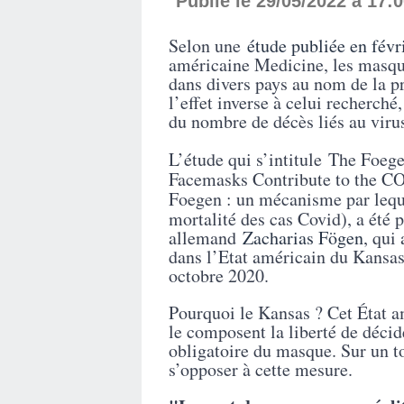
Publié le 29/05/2022 à 17:
Selon une
étude publiée en févr
américaine Medicine, les masque
dans divers pays au nom de la p
l’effet inverse à celui recherché
du nombre de décès liés au viru
L’étude qui s’intitule
The Foege
Facemasks Contribute to the CO
Foegen : un mécanisme par lequ
mortalité des cas Covid)
, a été 
allemand
Zacharias Fögen
, qui
dans l’Etat américain du Kansas
octobre 2020.
Pourquoi le Kansas ? Cet État a
le composent la liberté de décid
obligatoire du masque. Sur un t
s’opposer à cette mesure.