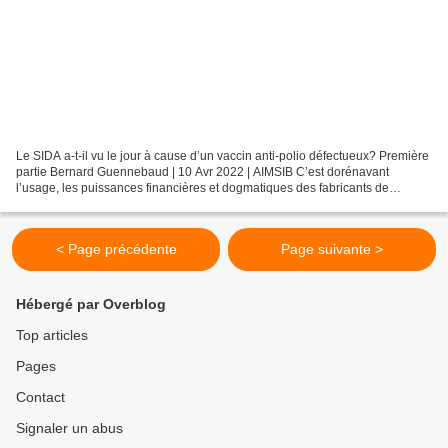
Le SIDA a-t-il vu le jour à cause d’un vaccin anti-polio défectueux? Première
partie Bernard Guennebaud | 10 Avr 2022 | AIMSIB C’est dorénavant
l’usage, les puissances financières et dogmatiques des fabricants de
vaccins peuvent autoriser les pires catastrophes...
< Page précédente
Page suivante >
Hébergé par Overblog
Top articles
Pages
Contact
Signaler un abus