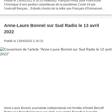
Publié le 13/04/2022 à 16:20 Auteur(s): François Pesty, pour FranceSoir
Chronique d’une gestion calamiteuse de la pandémie Covid-19 par
l’exécutif français... Extraits choisis de la lettre aux Français d’Emmanuel
Macron ( ici ), pour lancer sa candidature,...
Anne-Laure Bonnel sur Sud Radio le 13 avril
2022
Publié le 13/04/2022 à 16:31
Anne-Laure Bonnel, journaliste indépendante est l'invitée d'André Bercoff.
Retrouvez Bercoff dans tous ses états avec André Bercoff et Augustin