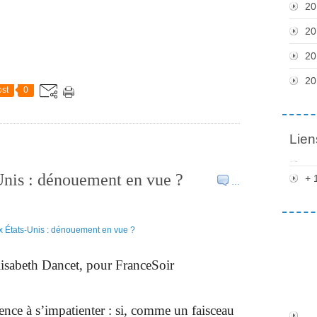
20
20
20
20
st
0
Lien
Unis : dénouement en vue ?
+ 
…
lisabeth Dancet, pour FranceSoir
ce à s’impatienter : si, comme un faisceau