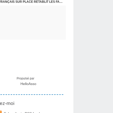
CRISE MIGRATOIRE À CEUTA : UN JEUNE FRANÇAIS SUR PLACE RÉTABLIT LES FAITS ! - RAPHAËL AYMA
Propulsé par
HelloAsso
ez-moi