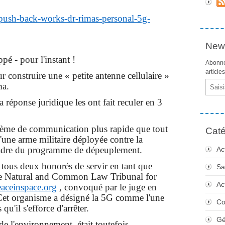
push-back-works-dr-rimas-personal-5g-
News
pé - pour l'instant !
Abonne
article
construire une « petite antenne cellulaire »
Email
ma.
 réponse juridique les ont fait reculer en 3
ème de communication plus rapide que tout
Caté
t d'une arme militaire déployée contre la
 cadre du programme de dépeuplement.
Ac
 tous deux honorés de servir en tant que
Sa
 le Natural and Common Law Tribunal for
Ac
ceinspace.org
, convoqué par le juge en
et organisme a désigné la 5G comme l'une
Co
qu'il s'efforce d'arrêter.
Gé
e l'environnement, était toutefois