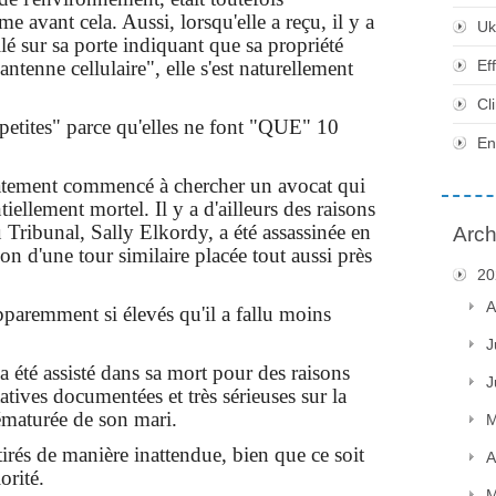
e avant cela. Aussi, lorsqu'elle a reçu, il y a
Uk
lé sur sa porte indiquant que sa propriété
e antenne cellulaire", elle s'est naturellement
Ef
Cl
etites" parce qu'elles ne font "QUE" 10
En
iatement commencé à chercher un avocat qui
iellement mortel. Il y a d'ailleurs des raisons
 Tribunal, Sally Elkordy, a été assassinée en
Arch
ion d'une tour similaire placée tout aussi près
20
A
pparemment si élevés qu'il a fallu moins
J
 été assisté dans sa mort pour des raisons
J
ntatives documentées et très sérieuses sur la
ématurée de son mari.
M
tirés de manière inattendue, bien que ce soit
A
orité.
M