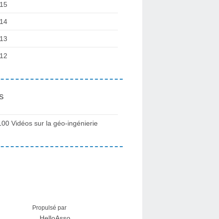
15
14
13
12
s
100 Vidéos sur la géo-ingénierie
Propulsé par
HelloAsso