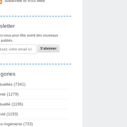
Subscribe to RSS feed
letter
z-vous pour être averti des nouveaux
s publiés.
gories
tualités
(7341)
nté
(1279)
tualité
(1195)
vid
(1193)
o-Ingénierie
(733)