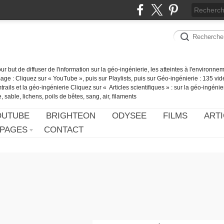
our but de diffuser de l'information sur la géo-ingénierie, les atteintes à l'environn
ge : Cliquez sur « YouTube », puis sur Playlists, puis sur Géo-ingénierie : 135 vid
ails et la géo-ingénierie Cliquez sur « Articles scientifiques » : sur la géo-ingénie
 sable, lichens, poils de bêtes, sang, air, filaments
OUTUBE
BRIGHTEON
ODYSEE
FILMS
ARTI
PAGES
CONTACT