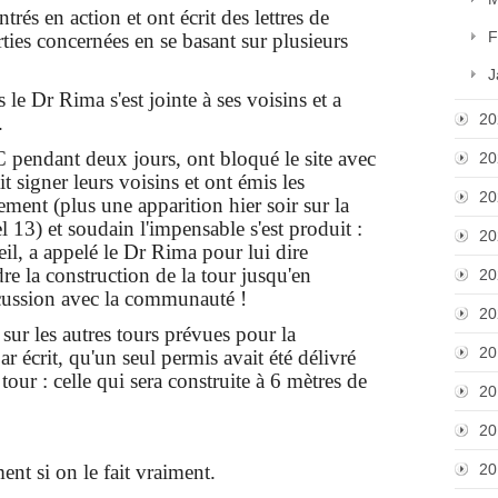
rés en action et ont écrit des lettres de
F
ties concernées en se basant sur plusieurs
J
le Dr Rima s'est jointe à ses voisins et a
20
.
3°C pendant deux jours, ont bloqué le site avec
20
it signer leurs voisins et ont émis les
20
ement (plus une apparition hier soir sur la
 13) et soudain l'impensable s'est produit :
20
l, a appelé le Dr Rima pour lui dire
e la construction de la tour jusqu'en
20
cussion avec la communauté !
20
 sur les autres tours prévues pour la
20
ar écrit, qu'un seul permis avait été délivré
tour : celle qui sera construite à 6 mètres de
20
20
ent si on le fait vraiment.
20