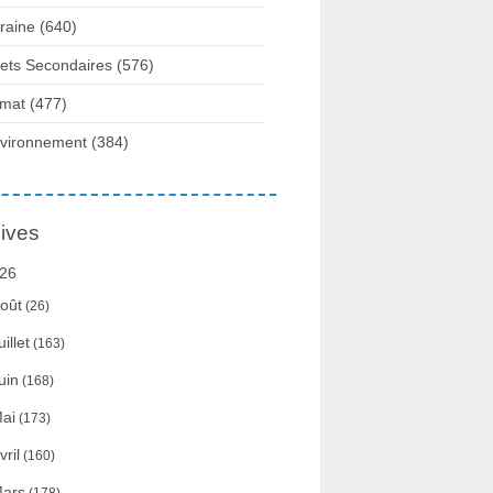
raine
(640)
fets Secondaires
(576)
imat
(477)
vironnement
(384)
ives
26
oût
(26)
uillet
(163)
uin
(168)
ai
(173)
vril
(160)
ars