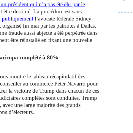
un président qui n’a pas été élu par le
oit être destitué. La procédure est sans
é publiquement
l’avocate fédérale Sidney
rganisé fin mai par les patriotes à Dallas,
une fraude aussi abjecte a été perpétrée dans
nt être réinstallé en fixant une nouvelle
Maricopa complété à 80%
ons montré le tableau récapitulatif des
ex-conseiller au commerce Peter Navarro pour
acrer la victoire de Trump dans chacun de ces
udiciaires complètes sont conduites. Trump
, avec une large majorité des grands
ons d’électeurs.