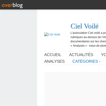
Ciel Voilé
L'association Ciel voilé a p
rubriques au-dessus de l’ima
documentaires sur les chemtr
« Analyses » : eaux de pluie,
ACCUEIL
ACTUALITÉS
Y
ANALYSES
CATÉGORIES