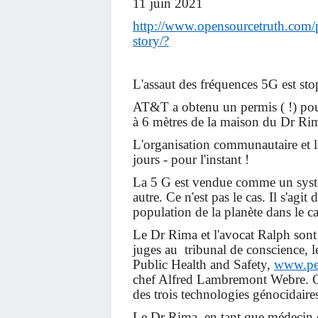
11 juin 2021
http://www.opensourcetruth.com/
story/?
L'assaut des fréquences 5G est stop
AT&T a obtenu un permis ( !) pour 
à 6 mètres de la maison du Dr Ri
L'organisation communautaire et la
jours - pour l'instant !
La 5 G est vendue comme un syst
autre. Ce n'est pas le cas. Il s'agi
population de la planète dans le
Le Dr Rima et l'avocat Ralph sont
juges au tribunal de conscience,
Public Health and Safety,
www.pea
chef Alfred Lambremont Webre. C
des trois technologies génocidaires 
Le Dr Rima, en tant que médecin d