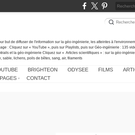
our but de diffuser de l'information sur la géo-ingénierie, les atteintes à l'environn
ge : Cliquez sur « YouTube », puis sur Playlists, puis sur Géo-ingénierie : 135 vid
ails et la géo-ingénierie Cliquez sur « Articles scientifiques » : sur la géo-ingénie
 sable, lichens, poils de bêtes, sang, air, filaments
OUTUBE
BRIGHTEON
ODYSEE
FILMS
ARTI
PAGES
CONTACT