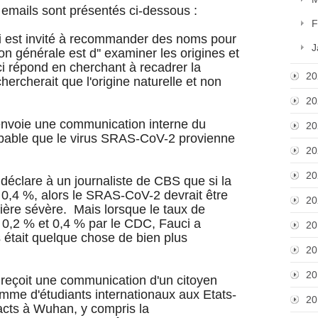
 emails sont présentés ci-dessous :
F
ci est invité à recommander des noms pour
J
n générale est d'' examiner les origines et
i répond en cherchant à recadrer la
20
ercherait que l'origine naturelle et non
20
 envoie une communication interne du
20
robable que le virus SRAS-CoV-2 provienne
20
20
 déclare à un journaliste de CBS que si la
à 0,4 %, alors le SRAS-CoV-2 devrait être
20
ière sévère. Mais lorsque le taux de
re 0,2 % et 0,4 % par le CDC, Fauci a
20
s était quelque chose de bien plus
20
20
 reçoit une communication d'un citoyen
ramme d'étudiants internationaux aux Etats-
20
acts à Wuhan, y compris la