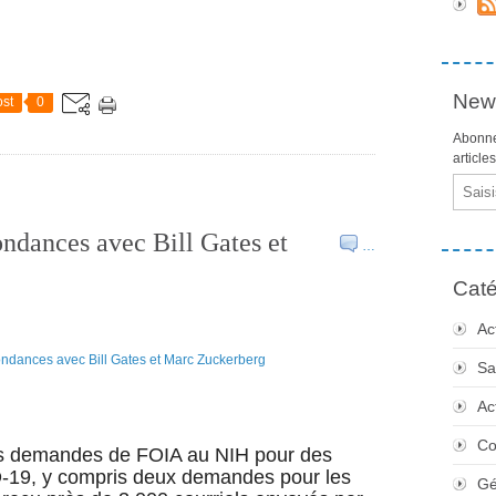
News
st
0
Abonne
article
Email
ndances avec Bill Gates et
…
Caté
Ac
Sa
Ac
Co
des demandes de FOIA au NIH pour des
-19, y compris deux demandes pour les
Gé