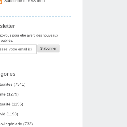
Subscribe to RSS feed
letter
z-vous pour être averti des nouveaux
s publiés.
gories
tualités
(7341)
nté
(1279)
tualité
(1195)
vid
(1193)
o-Ingénierie
(733)