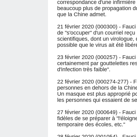
correspondance d'une infirmière t
beaucoup plus de propagation du
que la Chine admet.
21 février 2020 (000300) - Fauc
de "s'occuper" d'un courriel reç
scientifiques, dont un virologue, 
possible que le virus ait été libé
23 février 2020 (000257) - Fauci 
certainement par gouttelettes res
d'infection très faible".
22 février 2020 (000274-277) - 
personnes en dehors de la Chin
Un masque est plus approprié po
les personnes qui essaient de se 
27 février 2020 (000649) - Fauc
fidèles de se préparer à "l'éloign
temporaire des écoles, etc."
28 février 2020 (001054) - Fauci