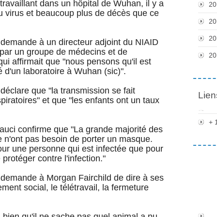
ravaillant dans un hôpital de Wuhan, il y a
20
 virus et beaucoup plus de décès que ce
20
20
i demande à un directeur adjoint du NIAID
u par un groupe de médecins et de
20
qui affirmait que "nous pensons qu'il est
ré d'un laboratoire à Wuhan (sic)".
déclare que "la transmission se fait
Lien
piratoires" et que "les enfants ont un taux
+ 
Fauci confirme que "La grande majorité des
e n'ont pas besoin de porter un masque.
ur une personne qui est infectée que pour
protéger contre l'infection."
i demande à Morgan Fairchild de dire à ses
ement social, le télétravail, la fermeture
, bien qu'il ne sache pas quel animal a pu