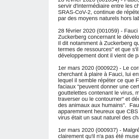
servir d'intermédiaire entre les 
SRAS-CoV-2, continue de répéter
par des moyens naturels hors labo
28 février 2020 (001059) - Fauci
Zuckerberg concernant le dével
Il dit notamment à Zuckerberg qu
termes de ressources" et que s'il
développement dont il vient de p
1er mars 2020 (000922) - Le co
cherchant à plaire à Fauci, lui e
lequel il semble répéter ce que F
faciaux "peuvent donner une certa
gouttelettes contenant le virus, m
traverser ou le contourner" et dé
des animaux aux humains". Fauci
apparemment heureux que CBS ait
virus était un saut naturel des 
1er mars 2020 (000937) - Malgré 
clairement qu'il n'a pas été mus