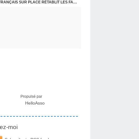
CRISE MIGRATOIRE À CEUTA : UN JEUNE FRANÇAIS SUR PLACE RÉTABLIT LES FAITS ! - RAPHAËL AYMA
Propulsé par
HelloAsso
ez-moi