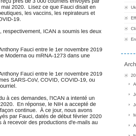
reçu près de 3 000 courriels envoyés par
t mai 2020. Lisez ce que Fauci disait en
Uk
eutiques, les vaccins, les repirateurs et
Ef
 COVID-19.
Cl
0, respectivement, ICAN a soumis les deux
En
r Anthony Fauci entre le 1er novembre 2019
 terme Moderna ou mRNA-1273 dans une
Arch
r Anthony Fauci entre le 1er novembre 2019
20
s termes SARS-CoV, COVID, COVID-19, ou
A
urriel.
J
du à ces demandes, l'ICAN a intenté un
n 2020. En réponse, le NIH a accepté de
J
 façon continue. À ce jour, nous avons
M
yés par Fauci, datés de début février 2020
 à recevoir des productions d'e-mails au
A
M