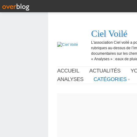
Ciel Voilé
L'association Ciel voilé a p
rubriques au-dessus de l’ima
documentaires sur les chemtr
« Analyses » : eaux de pluie,
ACCUEIL
ACTUALITÉS
Y
ANALYSES
CATÉGORIES