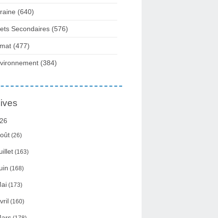
raine
(640)
fets Secondaires
(576)
imat
(477)
vironnement
(384)
ives
26
oût
(26)
uillet
(163)
uin
(168)
ai
(173)
vril
(160)
ars