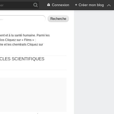
Connexion
+
Créer mon blog
ement et à la santé humaine. Parmi les
éos Cliquez sur « Films » :
rie et les chemtrails Cliquez sur
CLES SCIENTIFIQUES