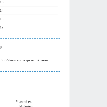
15
14
13
12
s
100 Vidéos sur la géo-ingénierie
Propulsé par
HelloAsso