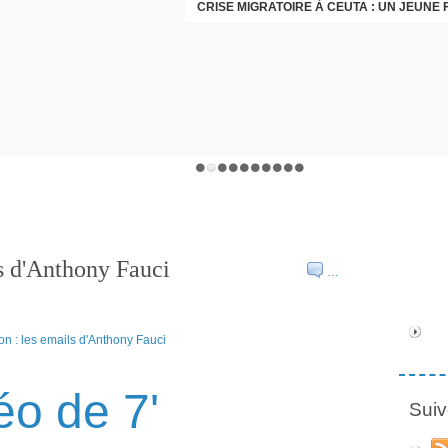
s d'Anthony Fauci
…
éo de 7'
Suiv