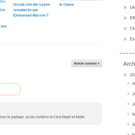
Ursula von der Leyen
le chaos
Uk
éric
remplacée par
Emmanuel Macron ?
Ef
e aux
Cl
En
Arch
Article suivant »
20
A
J
J
M
our le partage. ya du contenu et c'est étayé et fiable
A
M