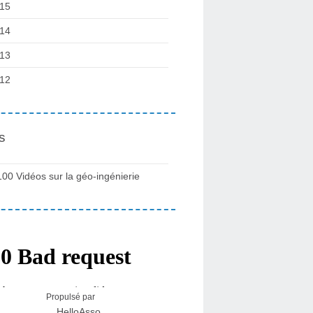
15
14
13
12
s
100 Vidéos sur la géo-ingénierie
Propulsé par
HelloAsso