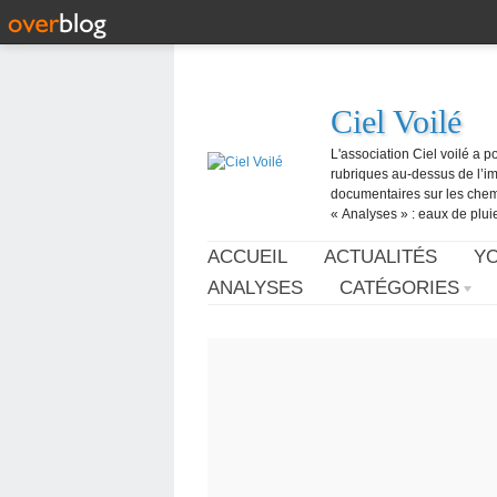
Ciel Voilé
L'association Ciel voilé a p
rubriques au-dessus de l’ima
documentaires sur les chemtr
« Analyses » : eaux de pluie,
ACCUEIL
ACTUALITÉS
Y
ANALYSES
CATÉGORIES