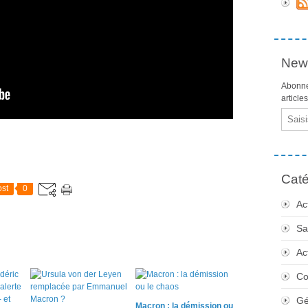
News
Abonne
article
Email
Caté
st
0
Ac
Sa
Ac
Co
Gé
Macron : la démission ou