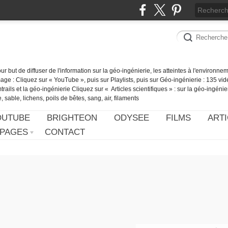
our but de diffuser de l'information sur la géo-ingénierie, les atteintes à l'environn
ge : Cliquez sur « YouTube », puis sur Playlists, puis sur Géo-ingénierie : 135 vid
ails et la géo-ingénierie Cliquez sur « Articles scientifiques » : sur la géo-ingénie
 sable, lichens, poils de bêtes, sang, air, filaments
OUTUBE
BRIGHTEON
ODYSEE
FILMS
ARTI
PAGES
CONTACT