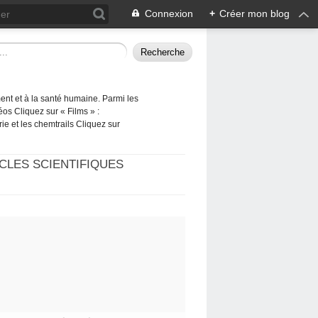
Connexion
+
Créer mon blog
ement et à la santé humaine. Parmi les
éos Cliquez sur « Films » :
rie et les chemtrails Cliquez sur
CLES SCIENTIFIQUES