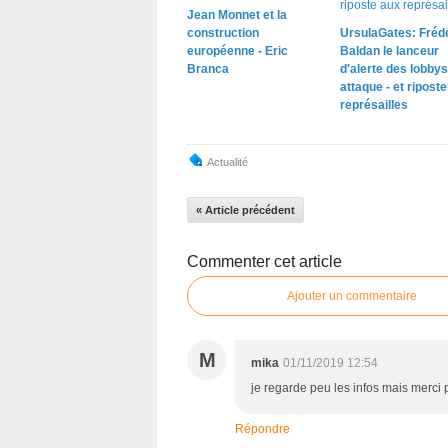
Jean Monnet et la
construction
UrsulaGates: Fréd
européenne - Eric
Baldan le lanceur
Branca
d'alerte des lobbys
attaque - et ripost
représailles
Actualité
« Article précédent
Commenter cet article
Ajouter un commentaire
M
mika
01/11/2019 12:54
je regarde peu les infos mais merci p
Répondre