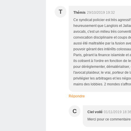
T
Thémis
29/10/2019 19:32
Ce syndicat policier est très agressif
heureusement que Langlois et Jallam
avocats, c'est un milieu très convent
convocation disciplinaire et coups d
aussi été maltraitée par la fusion avec
pouvoir gérant des intérêts colossau
Paris, gérant la finance islamiste et
ils cotisent à l'ordre en fonction de l
pour dérèglementer, dématérialiser, dé
l'avocat plaideur, le vrai, porteur de 
privilégier les arbitrages et les négo
mains des lobbies. 2 mondes s'affron
Répondre
C
Ciel voilé
01/11/2019 18:3
Merci pour ce commentaire t