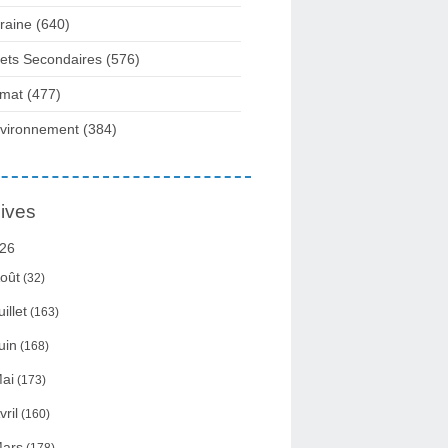
raine
(640)
fets Secondaires
(576)
imat
(477)
vironnement
(384)
ives
26
oût
(32)
uillet
(163)
uin
(168)
ai
(173)
vril
(160)
ars