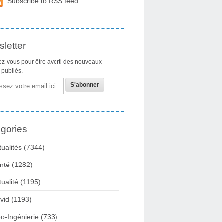
Subscribe to RSS feed
letter
z-vous pour être averti des nouveaux
s publiés.
gories
tualités
(7344)
nté
(1282)
tualité
(1195)
vid
(1193)
o-Ingénierie
(733)