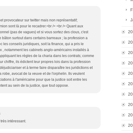
F
J
 et provocateur sur twitter mais non représentatif;
ion sont là pour le recadrer.<br /> <br /> Quant aux
20
ionnel (pas de vagues) et si vous sortez des clous, c'est
e bâton surtout dans certains barreaux ; la profession a
20
 les conseils juridiques, soit la finance, qui a pris le
x , notamment les cabinets anglo-américains installés à
20
 appliquant les règles de la charia dans les contrats; comme
eur chiffre, ils édictent leur propres lois dans la profession
20
judiciariser et à terme faire disparaître les juridictions et
20
la robe, avocat de la veuve et de l'orphelin. Ils veulent
ciations à l'américaine pour que la justice soit entre les
20
tent au sein de la justice, que tout oppose.
20
20
6
20
rès intéressant.
20