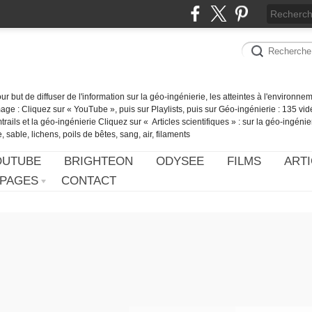
our but de diffuser de l'information sur la géo-ingénierie, les atteintes à l'environn
ge : Cliquez sur « YouTube », puis sur Playlists, puis sur Géo-ingénierie : 135 vid
ails et la géo-ingénierie Cliquez sur « Articles scientifiques » : sur la géo-ingénie
 sable, lichens, poils de bêtes, sang, air, filaments
OUTUBE
BRIGHTEON
ODYSEE
FILMS
ARTI
PAGES
CONTACT