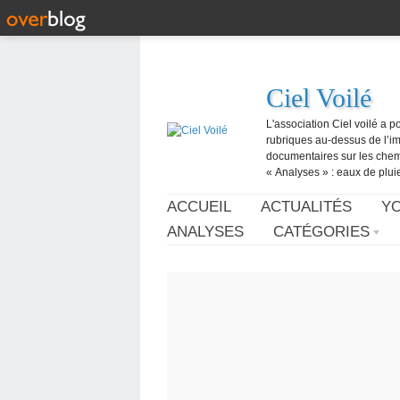
Ciel Voilé
L'association Ciel voilé a p
rubriques au-dessus de l’ima
documentaires sur les chemtr
« Analyses » : eaux de pluie,
ACCUEIL
ACTUALITÉS
Y
ANALYSES
CATÉGORIES