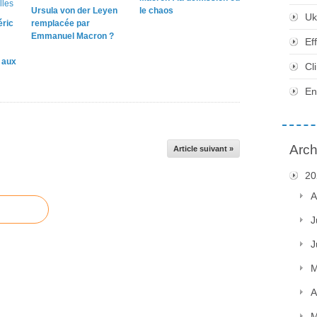
Ursula von der Leyen
le chaos
Uk
éric
remplacée par
Emmanuel Macron ?
Ef
e aux
Cl
En
Arch
Article suivant »
20
A
J
J
M
A
M