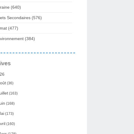
raine
(640)
fets Secondaires
(576)
imat
(477)
vironnement
(384)
ives
26
oût
(36)
uillet
(163)
uin
(168)
ai
(173)
vril
(160)
ars