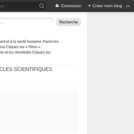
Connexion
+
Créer mon blog
ement et à la santé humaine. Parmi les
éos Cliquez sur « Films » :
rie et les chemtrails Cliquez sur
CLES SCIENTIFIQUES