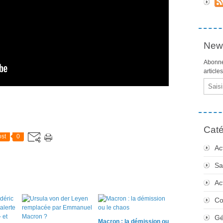
News
Abonne
article
Email
Caté
st
0
Ac
Sa
Ac
Co
Gé
Macron : la démission ou