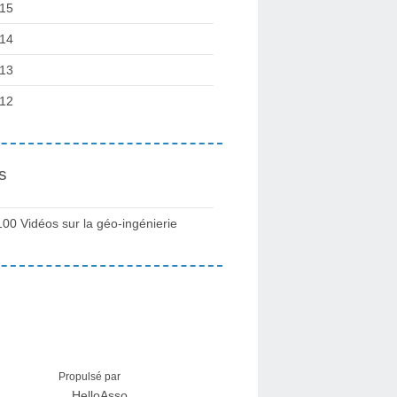
15
14
13
12
s
100 Vidéos sur la géo-ingénierie
Propulsé par
HelloAsso