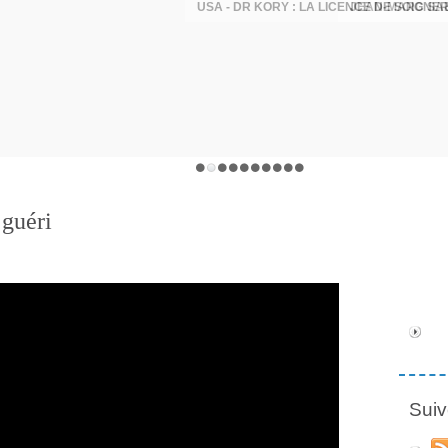
JEAN-MARC SA
guéri
Suiv