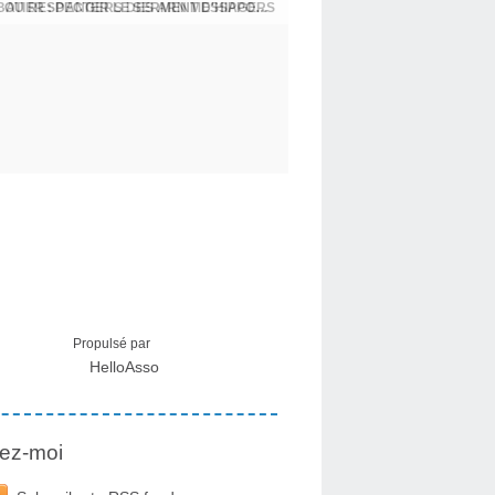
BATIER : DANGERS DES ARN MESSAGERS
USA - DR KORY : LA LICENCE DE SOIGNER OU RESPECTER LE SERMENT D'HIPPOCRATE CONTRE VENTS ET MARÉES
Propulsé par
HelloAsso
ez-moi