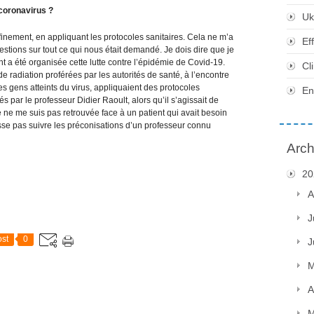
 coronavirus ?
Uk
nfinement, en appliquant les protocoles sanitaires. Cela ne m’a
Ef
tions sur tout ce qui nous était demandé. Je dois dire que je
t a été organisée cette lutte contre l’épidémie de Covid-19.
Cl
e radiation proférées par les autorités de santé, à l’encontre
es gens atteints du virus, appliquaient des protocoles
En
ar le professeur Didier Raoult, alors qu’il s’agissait de
ne me suis pas retrouvée face à un patient qui avait besoin
isse pas suivre les préconisations d’un professeur connu
Arch
20
A
J
st
0
J
M
A
M