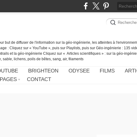
our but de diffuser de l'information sur la géo-ingénierie, les atteintes à l'environn
ge : Cliquez sur « YouTube », puis sur Playlists, puis sur Géo-ingénierie : 135 vid
ails et la géo-ingénierie Cliquez sur « Articles scientifiques » : sur la géo-ingénie
 sable, lichens, poils de bêtes, sang, air, filaments
OUTUBE
BRIGHTEON
ODYSEE
FILMS
ARTI
PAGES
CONTACT