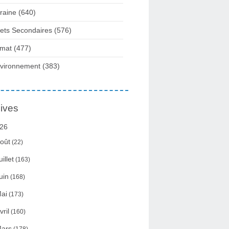
raine
(640)
fets Secondaires
(576)
imat
(477)
vironnement
(383)
ives
26
oût
(22)
uillet
(163)
uin
(168)
ai
(173)
vril
(160)
ars