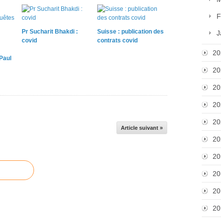
F
Pr Sucharit Bhakdi :
Suisse : publication des
J
covid
contrats covid
20
Paul
20
20
20
20
Article suivant »
20
20
20
20
20