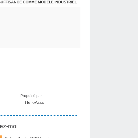
NSUFFISANCE COMME MODÈLE INDUSTRIEL
 MÉDICAL SUR LES EFFETS SECONDAIRES
Propulsé par
HelloAsso
ez-moi