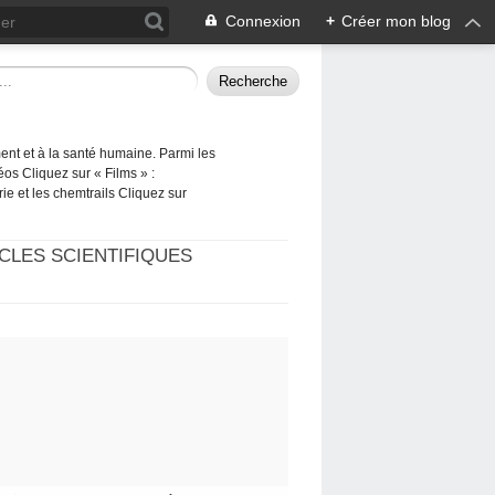
Connexion
+
Créer mon blog
ement et à la santé humaine. Parmi les
éos Cliquez sur « Films » :
rie et les chemtrails Cliquez sur
CLES SCIENTIFIQUES