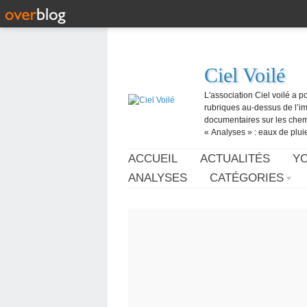
Ciel Voilé
L'association Ciel voilé a p
rubriques au-dessus de l’ima
documentaires sur les chemtr
« Analyses » : eaux de pluie,
ACCUEIL
ACTUALITÉS
Y
ANALYSES
CATÉGORIES