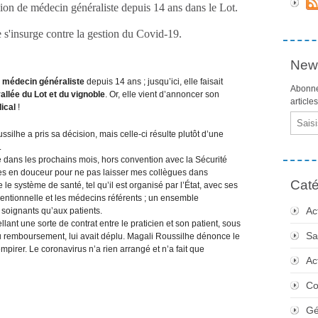
ion de médecin généraliste depuis 14 ans dans le Lot.
le s'insurge contre la gestion du Covid-19.
News
e
médecin généraliste
depuis 14 ans ; jusqu’ici, elle faisait
Abonne
llée du Lot et du vignoble
. Or, elle vient d’annoncer son
article
ical
!
Email
silhe a pris sa décision, mais celle-ci résulte plutôt d’une
.
ne dans les prochains mois, hors convention avec la Sécurité
hoses en douceur pour ne pas laisser mes collègues dans
Caté
le système de santé, tel qu’il est organisé par l’État, avec ses
ntionnelle et les médecins référents ; un ensemble
Ac
 soignants qu’aux patients.
lant une sorte de contrat entre le praticien et son patient, sous
Sa
du remboursement, lui avait déplu. Magali Roussilhe dénonce le
mpirer. Le coronavirus n’a rien arrangé et n’a fait que
Ac
Co
Gé