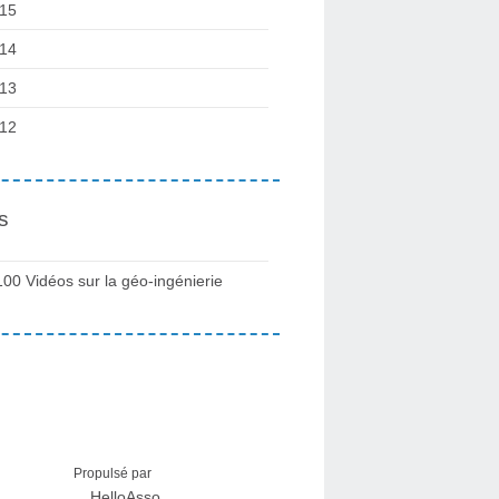
15
14
13
12
s
100 Vidéos sur la géo-ingénierie
Propulsé par
HelloAsso