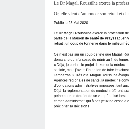
Le Dr Magali Roussilhe exerce la profess
Or, elle vient d’annoncer son retrait et el
Publié le 23 Mai 2020
Le
Dr Magali Roussilhe
exerce la profession d
partie de la
Maison de santé de Prayssac, en va
retrait : un
coup de tonnerre dans le milieu méd
Ce n’est pas sur un coup de tête que Magali Rous
démarche qui n’a cessé de mûrir au fil du temps
« Déjà, je portais le projet d’exercer la médeci
sociale, mais j’avais l’intention de faire les c
l’embarras. » Très vite, Magali Roussilhe évoque 
Agences régionales de santé, la médecine conve
d’obligations administratives imposées, tant aux
Déjà, la réglementation du médecin référent, scel
peine pour ce dernier de se voir pénalisé lors 
carcan administratif, qui à ses yeux ne cesse d’e
précipiter sa décision !