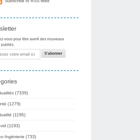
Subscribe to RSS feed
letter
z-vous pour être averti des nouveaux
s publiés.
gories
tualités
(7339)
nté
(1279)
tualité
(1195)
vid
(1193)
o-Ingénierie
(733)