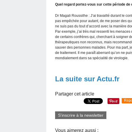
Quel regard portez-vous sur cette période de
Dr Magali Roussilhe : J’ai travaillé durant le co
pas empêchée pour autant, de me poser des ques
ne suis pas du tout d’accord avec la manière don
Par exemple, j’ai très mal ressenti les menaces d
de certains confrères qui, cherchant à soigner d
thérapeutiques non reconnus, mais recommandés p
sauver des personnes malades. Pour ma part, je 
de traitement. Il me paraît aberrant qu’on ne pu
mondialement dans sa spécialité de virologie.
La suite sur Actu.fr
Partager cet article
Repo
S'inscrire à la newsletter
Vous aimerez aussi :