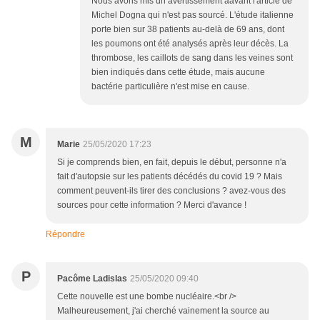
Nous avons mis un avertissement aavant l'article de
Michel Dogna qui n'est pas sourcé. L'étude italienne
porte bien sur 38 patients au-delà de 69 ans, dont
les poumons ont été analysés après leur décès. La
thrombose, les caillots de sang dans les veines sont
bien indiqués dans cette étude, mais aucune
bactérie particulière n'est mise en cause.
M
Marie
25/05/2020 17:23
Si je comprends bien, en fait, depuis le début, personne n'a
fait d'autopsie sur les patients décédés du covid 19 ? Mais
comment peuvent-ils tirer des conclusions ? avez-vous des
sources pour cette information ? Merci d'avance !
Répondre
P
Pacôme Ladislas
25/05/2020 09:40
Cette nouvelle est une bombe nucléaire.<br />
Malheureusement, j'ai cherché vainement la source au