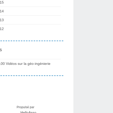
15
14
13
12
s
100 Vidéos sur la géo-ingénierie
Propulsé par
HelloAsso