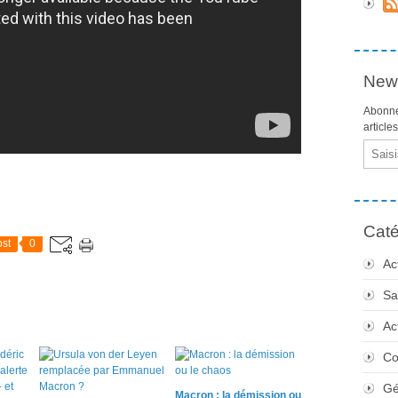
News
Abonne
article
Email
Caté
st
0
Ac
Sa
Ac
Co
Gé
Macron : la démission ou