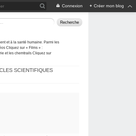
Connexion
+
Créer mon blog
ement et à la santé humaine. Parmi les
éos Cliquez sur « Films » :
rie et les chemtrails Cliquez sur
CLES SCIENTIFIQUES