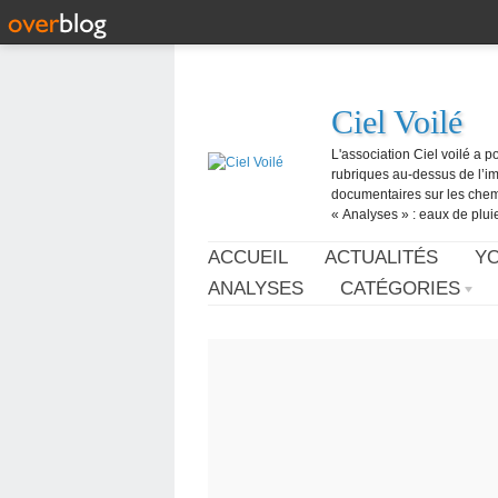
Ciel Voilé
L'association Ciel voilé a p
rubriques au-dessus de l’ima
documentaires sur les chemtr
« Analyses » : eaux de pluie,
ACCUEIL
ACTUALITÉS
Y
ANALYSES
CATÉGORIES