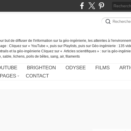
our but de diffuser de l'information sur la géo-ingénierie, les atteintes à l'environn
ge : Cliquez sur « YouTube », puis sur Playlists, puis sur Géo-ingénierie : 135 vid
ails et la géo-ingénierie Cliquez sur « Articles scientifiques » : sur la géo-ingénie
 sable, lichens, poils de bêtes, sang, air, filaments
OUTUBE
BRIGHTEON
ODYSEE
FILMS
ARTI
PAGES
CONTACT