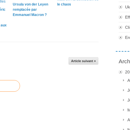
Ursula von der Leyen
le chaos
Uk
éric
remplacée par
Emmanuel Macron ?
Ef
e aux
Cl
En
Arch
Article suivant »
20
A
J
J
M
A
M