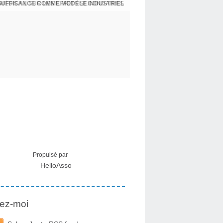
NSUFFISANCE COMME MODÈLE INDUSTRIEL
 MÉDICAL SUR LES EFFETS SECONDAIRES
Propulsé par
HelloAsso
ez-moi