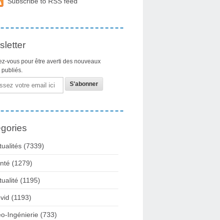
Subscribe to RSS feed
letter
z-vous pour être averti des nouveaux
s publiés.
gories
tualités
(7339)
nté
(1279)
tualité
(1195)
vid
(1193)
o-Ingénierie
(733)