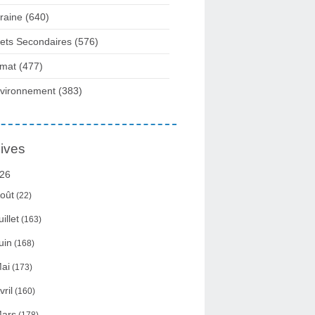
raine
(640)
fets Secondaires
(576)
imat
(477)
vironnement
(383)
ives
26
oût
(22)
uillet
(163)
uin
(168)
ai
(173)
vril
(160)
ars