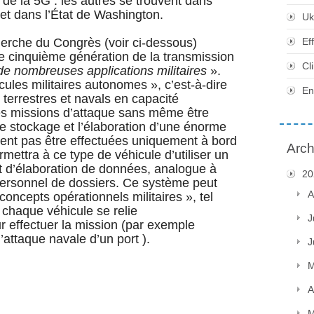
re de la 5G : les autres se trouvent dans
 et dans l’État de Washington.
Uk
erche du Congrès (voir ci-dessous)
Ef
e cinquième génération de la transmission
Cl
de nombreuses applications militaires
».
cules militaires autonomes », c’est-à-dire
En
 terrestres et navals en capacité
es missions d’attaque sans même être
 le stockage et l’élaboration d’une énorme
ent pas être effectuées uniquement à bord
Arch
ettra à ce type de véhicule d’utiliser un
t d’élaboration de données, analogue à
20
 personnel de dossiers. Ce système peut
A
oncepts opérationnels militaires », tel
 chaque véhicule se relie
J
 effectuer la mission (par exemple
l’attaque navale d’un port ).
J
M
A
M