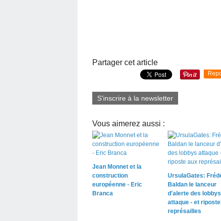
Partager cet article
Repo
S'inscrire à la newsletter
Vous aimerez aussi :
Jean Monnet et la
construction
UrsulaGates: Fréd
européenne - Eric
Baldan le lanceur
Branca
d'alerte des lobbys
attaque - et ripost
représailles