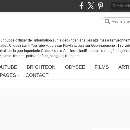
our but de diffuser de l'information sur la géo-ingénierie, les atteintes à l'environn
ge : Cliquez sur « YouTube », puis sur Playlists, puis sur Géo-ingénierie : 135 vid
ails et la géo-ingénierie Cliquez sur « Articles scientifiques » : sur la géo-ingénie
 sable, lichens, poils de bêtes, sang, air, filaments
OUTUBE
BRIGHTEON
ODYSEE
FILMS
ARTI
PAGES
CONTACT