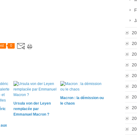
F
J
20
20
st
0
20
20
20
20
20
Macron : la démission ou
Ursula von der Leyen
le chaos
20
éric
remplacée par
Emmanuel Macron ?
20
e aux
20