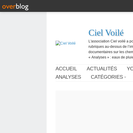
Ciel Voilé
L'association Ciel voilé a p
rubriques au-dessus de l’ima
documentaires sur les chemtr
« Analyses » : eaux de pluie,
ACCUEIL
ACTUALITÉS
Y
ANALYSES
CATÉGORIES