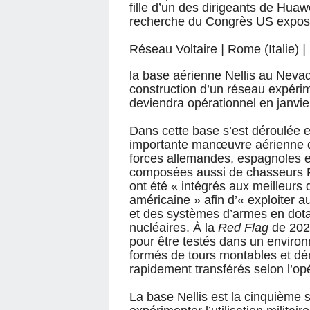
fille d’un des dirigeants de Huaw
recherche du Congrès US expose l
Réseau Voltaire
|
Rome (Italie)
|
la base aérienne Nellis au Ne
construction d’un réseau expérim
deviendra opérationnel en janvie
Dans cette base s’est déroulée 
importante manœuvre aérienne de
forces allemandes, espagnoles et
composées aussi de chasseurs 
ont été « intégrés aux meilleurs di
américaine » afin d’« exploiter 
et des systèmes d’armes en dotat
nucléaires. À la
Red Flag
de 2021
pour être testés dans un enviro
formés de tours montables et dé
rapidement transférés selon l’op
La base Nellis est la cinquième 