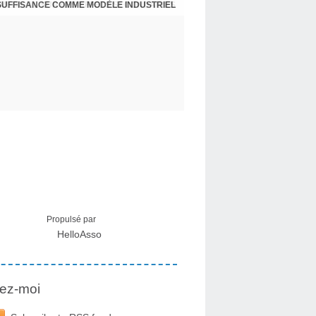
NSUFFISANCE COMME MODÈLE INDUSTRIEL
 MÉDICAL SUR LES EFFETS SECONDAIRES
Propulsé par
HelloAsso
ez-moi