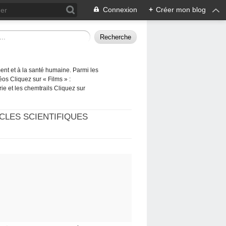
Connexion
+
Créer mon blog
ement et à la santé humaine. Parmi les
éos Cliquez sur « Films » :
rie et les chemtrails Cliquez sur
CLES SCIENTIFIQUES