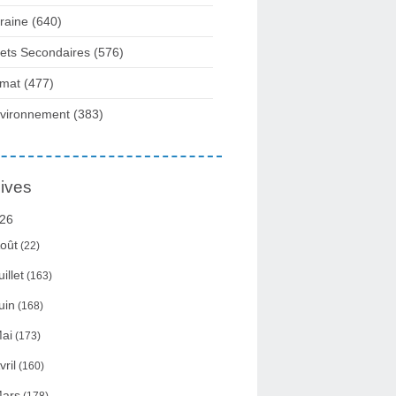
raine
(640)
fets Secondaires
(576)
imat
(477)
vironnement
(383)
ives
26
oût
(22)
uillet
(163)
uin
(168)
ai
(173)
vril
(160)
ars