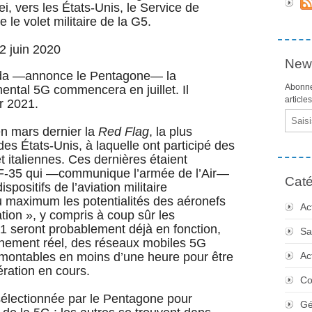
ei, vers les États-Unis, le Service de
e volet militaire de la G5.
2 juin 2020
News
vada —annonce le Pentagone— la
Abonne
ental 5G commencera en juillet. Il
article
r 2021.
Email
en mars dernier la
Red Flag
, la plus
s États-Unis, à laquelle ont participé des
 italiennes. Ces dernières étaient
F-35 qui —communique l’armée de l’Air—
Caté
spositifs de l’aviation militaire
au maximum les potentialités des aéronefs
Ac
ion », y compris à coup sûr les
 seront probablement déjà en fonction,
Sa
nnement réel, des réseaux mobiles 5G
montables en moins d’une heure pour être
Ac
ération en cours.
Co
sélectionnée par le Pentagone pour
Gé