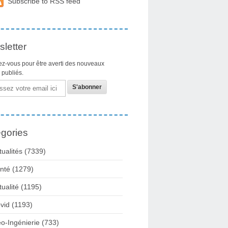
Subscribe to RSS feed
letter
z-vous pour être averti des nouveaux
s publiés.
gories
tualités
(7339)
nté
(1279)
tualité
(1195)
vid
(1193)
o-Ingénierie
(733)