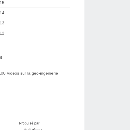
15
14
13
12
s
100 Vidéos sur la géo-ingénierie
Propulsé par
HelloAsso