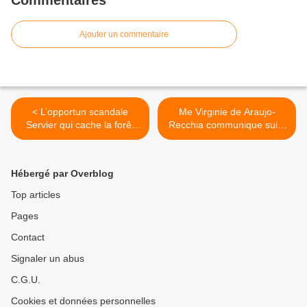
Ajouter un commentaire
< L’opportun scandale
Me Virginie de Araujo-
Servier qui cache la forêt
Recchia communique suite
McKinsey
à sa mise en garde à vue
par la DGSI >
Hébergé par Overblog
Top articles
Pages
Contact
Signaler un abus
C.G.U.
Cookies et données personnelles