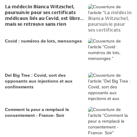
𝕃𝕒 𝕞𝕖́𝕕𝕖𝕔𝕚𝕟 𝔹𝕚𝕒𝕟𝕔𝕒 𝕎𝕚𝕥𝕫𝕤𝕔𝕙𝕖𝕝,
𝕡𝕠𝕦𝕣𝕤𝕦𝕚𝕧𝕚𝕖 𝕡𝕠𝕦𝕣 𝕤𝕖𝕤 𝕔𝕖𝕣𝕥𝕚𝕗𝕚𝕔𝕒𝕥𝕤
𝕞𝕖́𝕕𝕚𝕔𝕒𝕦𝕩 𝕝𝕚𝕖́𝕤 𝕒𝕦 ℂ𝕠𝕧𝕚𝕕, 𝕖𝕤𝕥 𝕝𝕚𝕓𝕣𝕖...
𝕞𝕒𝕚𝕤 𝕤𝕖 𝕣𝕖𝕥𝕣𝕠𝕦𝕧𝕖 𝕤𝕒𝕟𝕤 𝕣𝕚𝕖𝕟
Covid : numéros de lots, mensonges
Del Big Tree : Covid, sort des
opposants aux injections et aux
confinements
Comment la peur a remplacé le
consentement - France- Soir