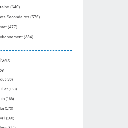
raine
(640)
fets Secondaires
(576)
imat
(477)
vironnement
(384)
ives
26
oût
(36)
uillet
(163)
uin
(168)
ai
(173)
vril
(160)
ars