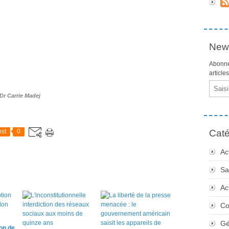
News
Abonne
article
Email
Dr Carrie Madej
st
0
Caté
Ac
Sa
Ac
Co
Gé
on de