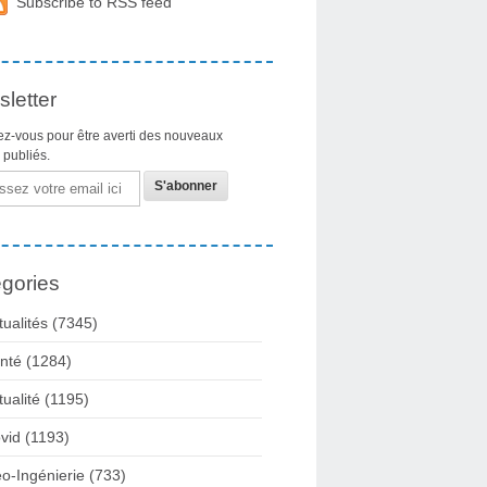
Subscribe to RSS feed
letter
z-vous pour être averti des nouveaux
s publiés.
gories
tualités
(7345)
nté
(1284)
tualité
(1195)
vid
(1193)
o-Ingénierie
(733)