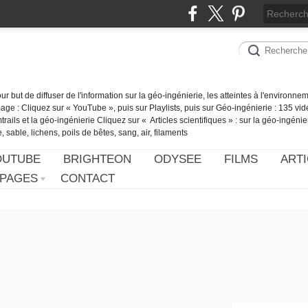
our but de diffuser de l'information sur la géo-ingénierie, les atteintes à l'environn
ge : Cliquez sur « YouTube », puis sur Playlists, puis sur Géo-ingénierie : 135 vid
ails et la géo-ingénierie Cliquez sur « Articles scientifiques » : sur la géo-ingénie
 sable, lichens, poils de bêtes, sang, air, filaments
OUTUBE
BRIGHTEON
ODYSEE
FILMS
ARTI
PAGES
CONTACT