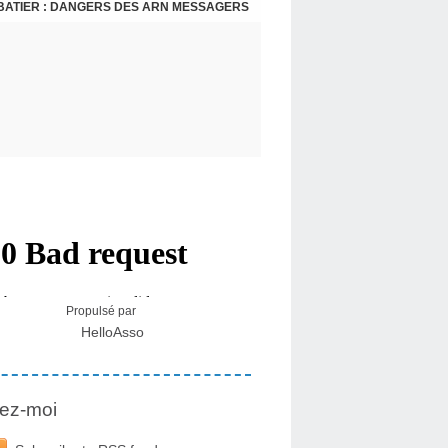
BATIER : DANGERS DES ARN MESSAGERS
USA - DR KORY : LA LICENCE DE SOIGNER OU RESPECTER LE SERMENT D'HIPPOCRATE CONTRE VENTS ET MARÉES
Propulsé par
HelloAsso
ez-moi