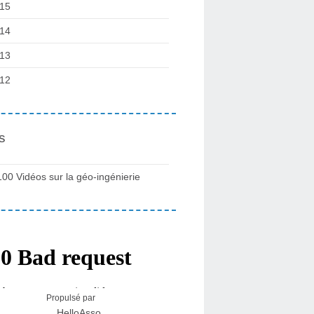
15
14
13
12
s
100 Vidéos sur la géo-ingénierie
Propulsé par
HelloAsso