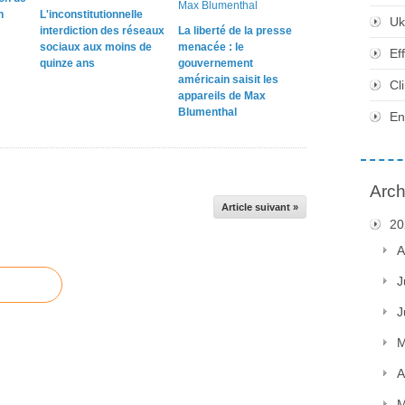
n
L'inconstitutionnelle
Uk
interdiction des réseaux
La liberté de la presse
sociaux aux moins de
menacée : le
Ef
quinze ans
gouvernement
américain saisit les
Cl
appareils de Max
Blumenthal
En
Arch
Article suivant »
20
A
J
J
M
A
M