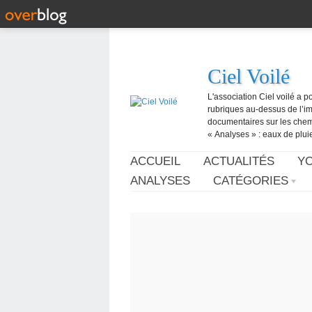
Ciel Voilé
L'association Ciel voilé a p
rubriques au-dessus de l’ima
documentaires sur les chemtr
« Analyses » : eaux de pluie,
ACCUEIL
ACTUALITÉS
Y
ANALYSES
CATÉGORIES