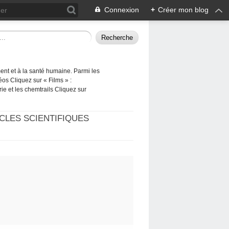
Connexion
+
Créer mon blog
ement et à la santé humaine. Parmi les
éos Cliquez sur « Films » :
rie et les chemtrails Cliquez sur
CLES SCIENTIFIQUES