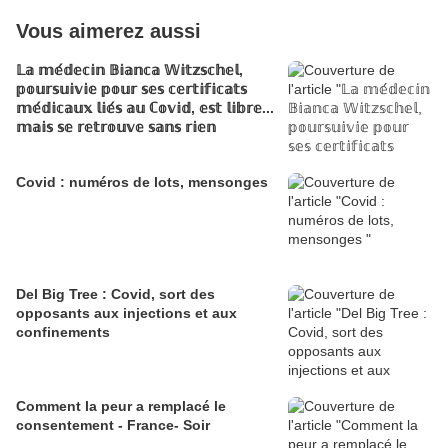
Vous aimerez aussi
𝕃𝕒 𝕞𝕖́𝕕𝕖𝕔𝕚𝕟 𝔹𝕚𝕒𝕟𝕔𝕒 𝕎𝕚𝕥𝕫𝕤𝕔𝕙𝕖𝕝,
𝕡𝕠𝕦𝕣𝕤𝕦𝕚𝕧𝕚𝕖 𝕡𝕠𝕦𝕣 𝕤𝕖𝕤 𝕔𝕖𝕣𝕥𝕚𝕗𝕚𝕔𝕒𝕥𝕤
𝕞𝕖́𝕕𝕚𝕔𝕒𝕦𝕩 𝕝𝕚𝕖́𝕤 𝕒𝕦 ℂ𝕠𝕧𝕚𝕕, 𝕖𝕤𝕥 𝕝𝕚𝕓𝕣𝕖...
𝕞𝕒𝕚𝕤 𝕤𝕖 𝕣𝕖𝕥𝕣𝕠𝕦𝕧𝕖 𝕤𝕒𝕟𝕤 𝕣𝕚𝕖𝕟
Covid : numéros de lots, mensonges
Del Big Tree : Covid, sort des
opposants aux injections et aux
confinements
Comment la peur a remplacé le
consentement - France- Soir