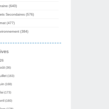
raine
(640)
fets Secondaires
(576)
imat
(477)
vironnement
(384)
ives
26
oût
(36)
uillet
(163)
uin
(168)
ai
(173)
vril
(160)
ars