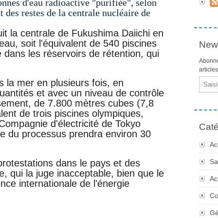
onnes d'eau radioactive "purifiée", selon
t des restes de la centrale nucléaire de
it la centrale de Fukushima Daiichi en
eau, soit l'équivalent de 540 piscines
News
 dans les réservoirs de rétention, qui
Abonne
article
Email
 la mer en plusieurs fois, en
antités et avec un niveau de contrôle
sement, de 7.800 mètres cubes (7,8
ivalent de trois piscines olympiques,
a Compagnie d'électricité de Tokyo
Caté
le du processus prendra environ 30
Ac
protestations dans le pays et des
Sa
ne, qui la juge inacceptable, bien que le
Ac
ence internationale de l'énergie
Co
Gé