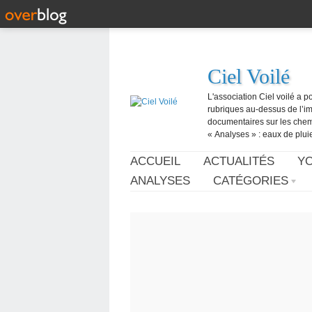
Ciel Voilé
L'association Ciel voilé a p
rubriques au-dessus de l’ima
documentaires sur les chemtr
« Analyses » : eaux de pluie,
ACCUEIL
ACTUALITÉS
Y
ANALYSES
CATÉGORIES