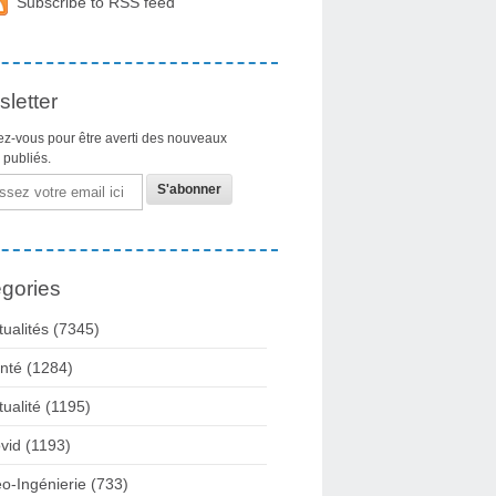
Subscribe to RSS feed
letter
z-vous pour être averti des nouveaux
s publiés.
gories
tualités
(7345)
nté
(1284)
tualité
(1195)
vid
(1193)
o-Ingénierie
(733)