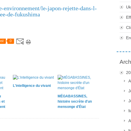
Uk
te-environnement/le-japon-rejette-dans-l-
nee-de-fukushima
Ef
Cl
En
st
0
Arch
20
A
L'intelligence du vivant
J
u
MÉGABASSINES,
J
 et
histoire secrète d'un
ent
mensonge d'État
M
A
M