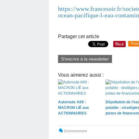
https://www.francesoir.fr/socie
ocean-pacifique-l-eau-contami
Partager cet article
Repo
S'inscrire à la newsletter
Vous aimerez aussi :
Autoroute A69 :
Dépollution de l’ea
MACRON LIÉ aux
potable : stratégies
ACTIONNAIRES
pistes de financem
Environnement