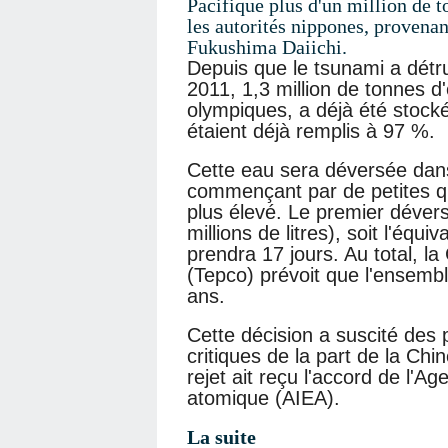
Pacifique plus d'un million de t
les autorités nippones, provenan
Fukushima Daiichi.
Depuis que le tsunami a détru
2011, 1,3 million de tonnes d'
olympiques, a déjà été stocké
étaient déjà remplis à 97 %.
Cette eau sera déversée dans
commençant par de petites qu
plus élevé. Le premier déver
millions de litres), soit l'équ
prendra 17 jours. Au total, l
(Tepco) prévoit que l'ensemb
ans.
Cette décision a suscité des 
critiques de la part de la Chi
rejet ait reçu l'accord de l'Ag
atomique (AIEA).
La suite