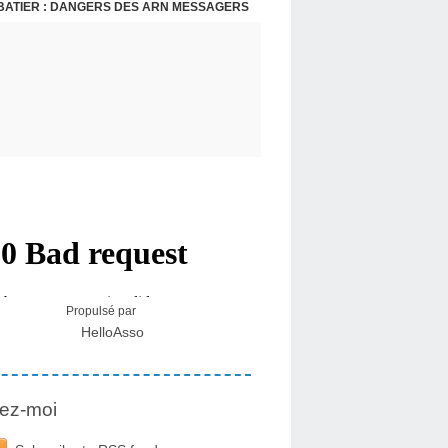
BATIER : DANGERS DES ARN MESSAGERS
USA - DR KORY : LA LICENCE DE SOIGNER OU RESPECTER LE SERMENT D'HIPPOCRATE CONTRE VENTS ET MARÉES
Propulsé par
HelloAsso
ez-moi