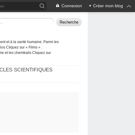
Connexion
+
Créer mon blog
ement et à la santé humaine. Parmi les
éos Cliquez sur « Films » :
rie et les chemtrails Cliquez sur
CLES SCIENTIFIQUES