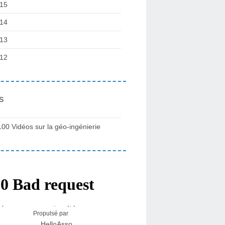
15
14
13
12
s
100 Vidéos sur la géo-ingénierie
Propulsé par
HelloAsso