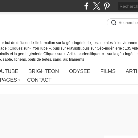
our but de diffuser de l'information sur la géo-ingénierie, les atteintes à l'environn
ge : Cliquez sur « YouTube », puis sur Playlists, puis sur Géo-ingénierie : 135 vid
ails et la géo-ingénierie Cliquez sur « Articles scientifiques » : sur la géo-ingénie
 sable, lichens, poils de bêtes, sang, air, filaments
OUTUBE
BRIGHTEON
ODYSEE
FILMS
ARTI
PAGES
CONTACT