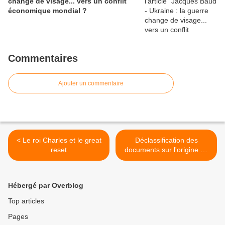
change de visage... vers un conflit
économique mondial ?
Commentaires
Ajouter un commentaire
< Le roi Charles et le great
Déclassification des
reset
documents sur l'origine du
covid votée par le Congrès
américain >
Hébergé par Overblog
Top articles
Pages