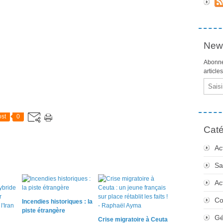
News
Abonne
article
Email
st
0
Caté
Ac
Sa
Ac
Co
Incendies historiques : la
piste étrangère
Gé
Crise migratoire à Ceuta