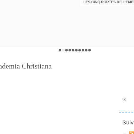
LES CINQ PORTES DE L'ÉM
CHRISTOPHE PERRET GENTI
cademia Christiana
Suiv