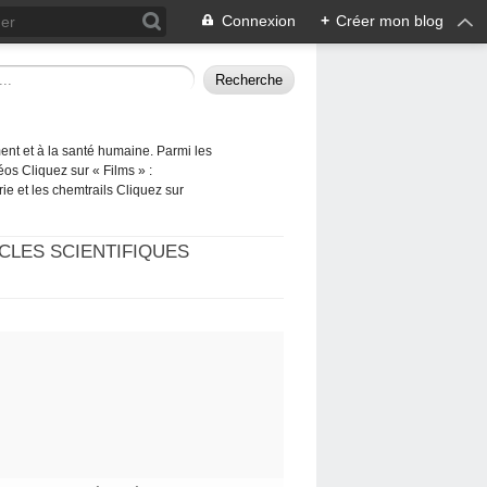
Connexion
+
Créer mon blog
ement et à la santé humaine. Parmi les
éos Cliquez sur « Films » :
rie et les chemtrails Cliquez sur
CLES SCIENTIFIQUES