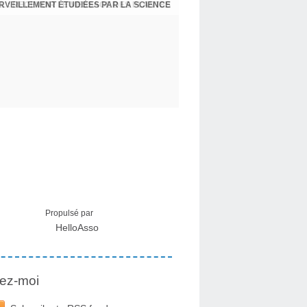
ERVEILLEMENT ÉTUDIÉES PAR LA SCIENCE
L : RECEVOIR LE MESSAGE DES PLANTES
Propulsé par
HelloAsso
ez-moi