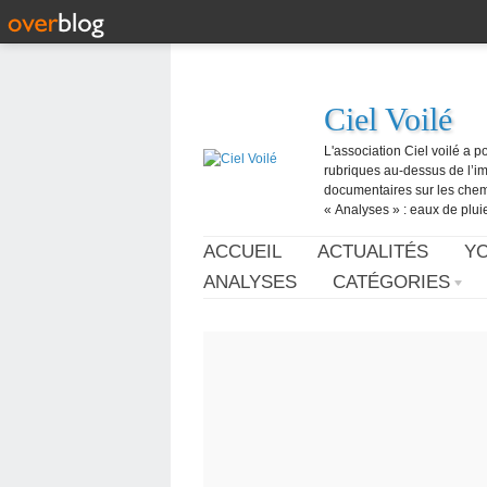
Ciel Voilé
L'association Ciel voilé a p
rubriques au-dessus de l’ima
documentaires sur les chemtr
« Analyses » : eaux de pluie,
ACCUEIL
ACTUALITÉS
Y
ANALYSES
CATÉGORIES