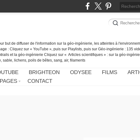
our but de diffuser de l'information sur la géo-ingénierie, les atteintes à l'environn
ge : Cliquez sur « YouTube », puis sur Playlists, puis sur Géo-ingénierie : 135 vid
ails et la géo-ingénierie Cliquez sur « Articles scientifiques » : sur la géo-ingénie
 sable, lichens, poils de bêtes, sang, air, filaments
OUTUBE
BRIGHTEON
ODYSEE
FILMS
ARTI
PAGES
CONTACT