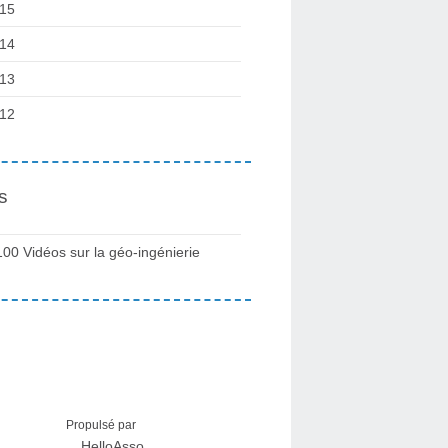
15
14
13
12
s
100 Vidéos sur la géo-ingénierie
Propulsé par
HelloAsso