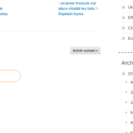
: un jeune français sur
Uk
le
place rétablit les faits ! -
rump
Raphaël Ayma
Ef
Cl
En
Article suivant »
Arch
20
A
J
J
M
A
M