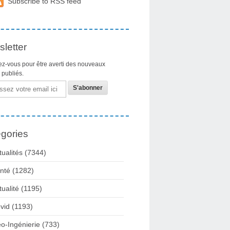
Subscribe to RSS feed
letter
z-vous pour être averti des nouveaux
s publiés.
gories
tualités
(7344)
nté
(1282)
tualité
(1195)
vid
(1193)
o-Ingénierie
(733)