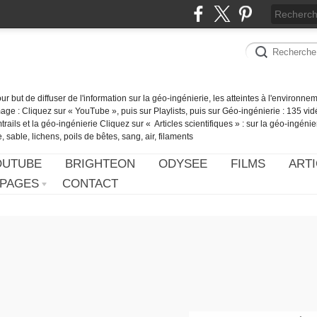
our but de diffuser de l'information sur la géo-ingénierie, les atteintes à l'environn
ge : Cliquez sur « YouTube », puis sur Playlists, puis sur Géo-ingénierie : 135 vid
ails et la géo-ingénierie Cliquez sur « Articles scientifiques » : sur la géo-ingénie
 sable, lichens, poils de bêtes, sang, air, filaments
OUTUBE
BRIGHTEON
ODYSEE
FILMS
ARTI
PAGES
CONTACT