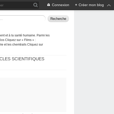
Connexion
+
Créer mon blog
ement et à la santé humaine. Parmi les
éos Cliquez sur « Films » :
rie et les chemtrails Cliquez sur
CLES SCIENTIFIQUES