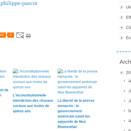
-philippe-pascot
Uk
Ef
Cl
st
0
En
Arch
20
A
on de
J
n
L'inconstitutionnelle
interdiction des réseaux
La liberté de la presse
J
sociaux aux moins de
menacée : le
M
quinze ans
gouvernement
américain saisit les
A
appareils de Max
Blumenthal
M