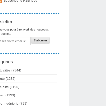
Subscribe to RSS feed
letter
z-vous pour être averti des nouveaux
s publiés.
gories
tualités
(7344)
nté
(1282)
tualité
(1195)
vid
(1193)
o-Ingénierie
(733)