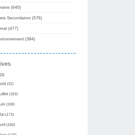
raine
(640)
fets Secondaires
(576)
imat
(477)
vironnement
(384)
ives
26
oût
(32)
uillet
(163)
uin
(168)
ai
(173)
vril
(160)
ars