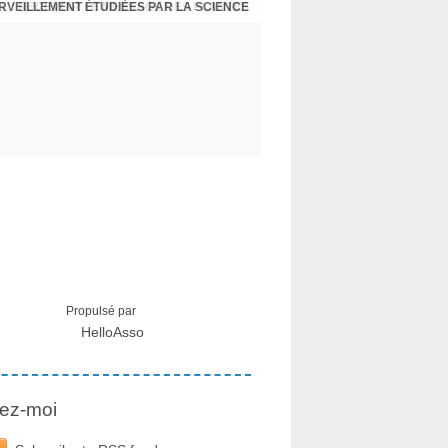
ERVEILLEMENT ÉTUDIÉES PAR LA SCIENCE
L : RECEVOIR LE MESSAGE DES PLANTES
Propulsé par
HelloAsso
ez-moi