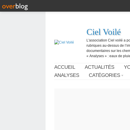
Ciel Voilé
L'association Ciel voilé a p
rubriques au-dessus de l’ima
documentaires sur les chemtr
« Analyses » : eaux de pluie,
ACCUEIL
ACTUALITÉS
Y
ANALYSES
CATÉGORIES