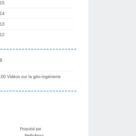
15
14
13
12
s
100 Vidéos sur la géo-ingénierie
Propulsé par
HelloAsso