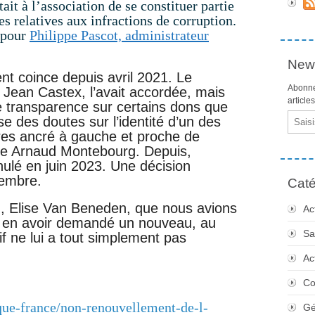
ait à l’association de se constituer partie
es relatives aux infractions de corruption.
 pour
Philippe Pascot, administrateur
News
t coince depuis avril 2021. Le
Abonne
 Jean Castex, l’avait accordée, mais
article
 transparence sur certains dons que
Email
se des doutes sur l’identité d’un des
res ancré à gauche et proche de
mie Arnaud Montebourg. Depuis,
nulé en juin 2023. Une décision
vembre.
Caté
on, Elise Van Beneden, que nous avions
Ac
é en avoir demandé un nouveau, au
Sa
tif ne lui a tout simplement pas
Ac
Co
ique-france/non-renouvellement-de-l-
Gé