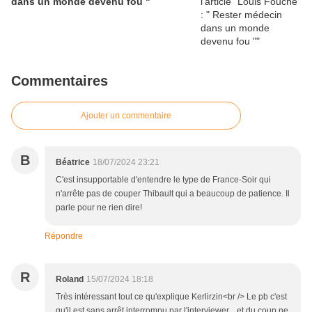
dans un monde devenu fou "
Commentaires
Ajouter un commentaire
B
Béatrice
18/07/2024 23:21
C'est insupportable d'entendre le type de France-Soir qui
n'arrête pas de couper Thibault qui a beaucoup de patience. Il
parle pour ne rien dire!
Répondre
R
Roland
15/07/2024 18:18
Très intéressant tout ce qu'explique Kerlirzin<br /> Le pb c'est
qu'il est sans arrêt interrompu par l'interviewer... et du coup ne