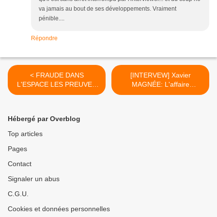
va jamais au bout de ses développements. Vraiment
pénible....
Répondre
< FRAUDE DANS
[INTERVEW] Xavier
L'ESPACE LES PREUVES
MAGNÉE: L'affaire
SONT COMPLÈTES !
DUTROUX - 20 ans après
son avocat témoigne >
Hébergé par Overblog
Top articles
Pages
Contact
Signaler un abus
C.G.U.
Cookies et données personnelles