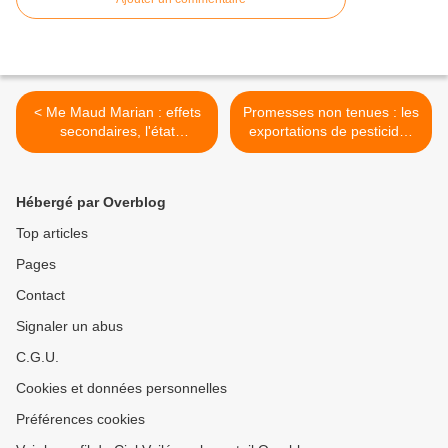
< Me Maud Marian : effets
Promesses non tenues : les
secondaires, l'état
exportations de pesticides
abandonnera les
interdits continuent depuis
vaccinateurs
la France >
Hébergé par Overblog
Top articles
Pages
Contact
Signaler un abus
C.G.U.
Cookies et données personnelles
Préférences cookies