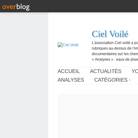
Ciel Voilé
L'association Ciel voilé a p
rubriques au-dessus de l’ima
documentaires sur les chemtr
« Analyses » : eaux de pluie,
ACCUEIL
ACTUALITÉS
Y
ANALYSES
CATÉGORIES