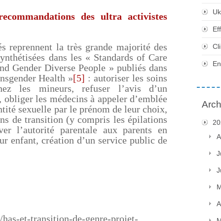
Uk
recommandations des ultra activistes
Ef
és reprennent la très grande majorité des
Cl
synthétisées dans les « Standards of Care
En
and Gender Diverse People » publiés dans
ransgender Health »
[5]
: autoriser les soins
hez les mineurs, refuser l’avis d’un
, obliger les médecins à appeler d’emblée
Arch
tité sexuelle par le prénom de leur choix,
s de transition (y compris les épilations
20
er l’autorité parentale aux parents en
A
ur enfant, création d’un service public de
J
J
M
A
r/has-et-transition-de-genre-projet-
M