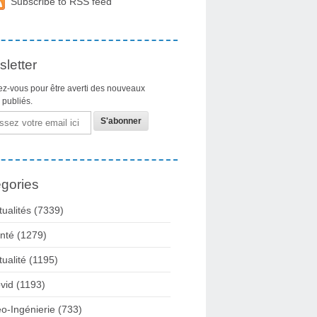
Subscribe to RSS feed
letter
z-vous pour être averti des nouveaux
s publiés.
gories
tualités
(7339)
nté
(1279)
tualité
(1195)
vid
(1193)
o-Ingénierie
(733)