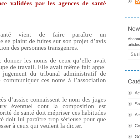
nce validées par les agences de santé
News
nté vient de faire paraître un
Abonne
e se plaint de fuites sur son projet d’avis
article
tion des personnes transgenres.
Email
e donner les noms de ceux qu’elle avait
pe de travail. Elle avait même fait appel
u jugement du tribunal administratif de
de communiquer ces noms à l’association
Caté
Ac
cès d’assise connaissent le nom des juges
Sa
y éventuel dont la composition est
orité de santé doit mépriser ces habitudes
Ac
 doit lui paraître trop sérieuse pour que
esser à ceux qui veulent la dicter.
Co
Gé