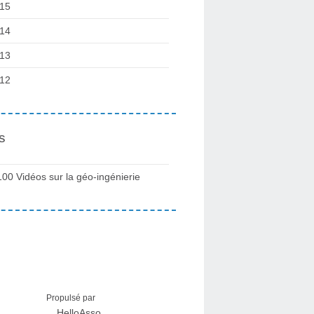
15
14
13
12
s
100 Vidéos sur la géo-ingénierie
Propulsé par
HelloAsso