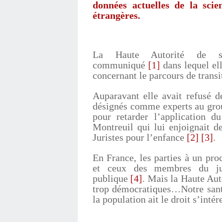
données actuelles de la scie
étrangères.
La Haute Autorité de sa
communiqué
[1]
dans lequel ell
concernant le parcours de transi
Auparavant elle avait refusé d
désignés comme experts au grou
pour retarder l’application d
Montreuil qui lui enjoignait 
Juristes pour l’enfance
[2]
[3]
.
En France, les parties à un pro
et ceux des membres du jur
publique
[4]
. Mais la Haute Aut
trop démocratiques…Notre santé
la population ait le droit s’intér