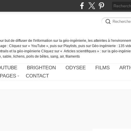
our but de diffuser de l'information sur la géo-ingénierie, les atteintes à l'environn
ge : Cliquez sur « YouTube », puis sur Playlists, puis sur Géo-ingénierie : 135 vid
ails et la géo-ingénierie Cliquez sur « Articles scientifiques » : sur la géo-ingénie
 sable, lichens, poils de bêtes, sang, air, filaments
OUTUBE
BRIGHTEON
ODYSEE
FILMS
ARTI
PAGES
CONTACT