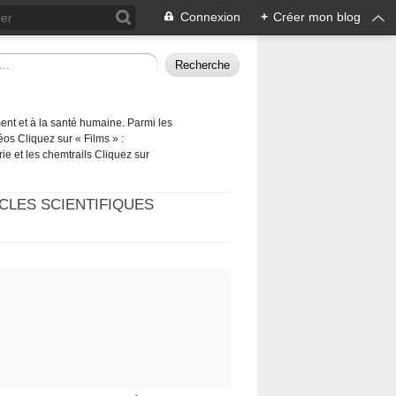
Connexion
+
Créer mon blog
ement et à la santé humaine. Parmi les
éos Cliquez sur « Films » :
rie et les chemtrails Cliquez sur
CLES SCIENTIFIQUES