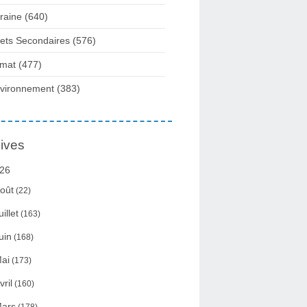
raine
(640)
fets Secondaires
(576)
imat
(477)
vironnement
(383)
ives
26
oût
(22)
uillet
(163)
uin
(168)
ai
(173)
vril
(160)
ars