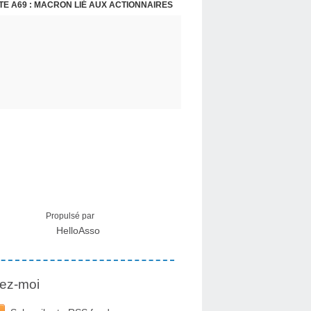
E A69 : MACRON LIÉ AUX ACTIONNAIRES
CRISE MIGRATOIRE À CEUTA : UN JEUNE FRANÇAIS SUR PLACE RÉTABLIT LES FAITS ! - RAPHAËL AYMA
Propulsé par
HelloAsso
ez-moi