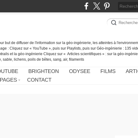
our but de diffuser de l'information sur la géo-ingénierie, les atteintes à l'environn
ge : Cliquez sur « YouTube », puis sur Playlists, puis sur Géo-ingénierie : 135 vid
ails et la géo-ingénierie Cliquez sur « Articles scientifiques » : sur la géo-ingénie
 sable, lichens, poils de bêtes, sang, air, filaments
OUTUBE
BRIGHTEON
ODYSEE
FILMS
ARTI
PAGES
CONTACT