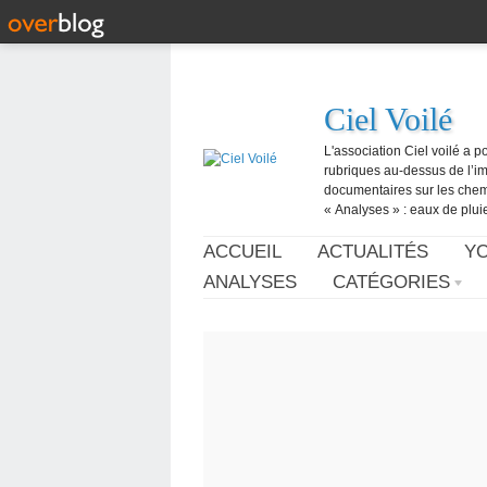
Ciel Voilé
L'association Ciel voilé a p
rubriques au-dessus de l’ima
documentaires sur les chemtr
« Analyses » : eaux de pluie,
ACCUEIL
ACTUALITÉS
Y
ANALYSES
CATÉGORIES