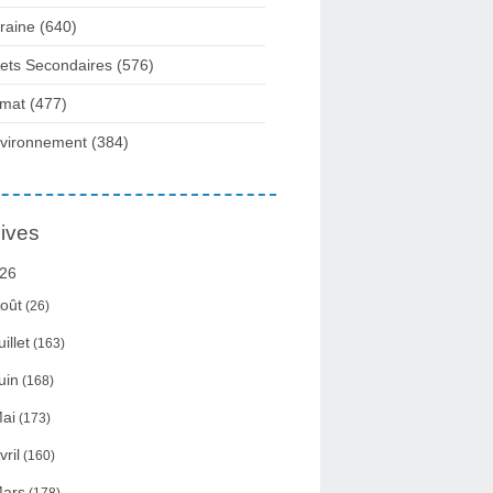
raine
(640)
fets Secondaires
(576)
imat
(477)
vironnement
(384)
ives
26
oût
(26)
uillet
(163)
uin
(168)
ai
(173)
vril
(160)
ars