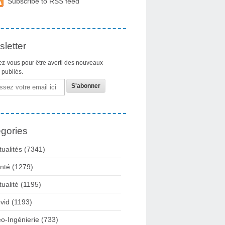
Subscribe to RSS feed
letter
z-vous pour être averti des nouveaux
s publiés.
gories
tualités
(7341)
nté
(1279)
tualité
(1195)
vid
(1193)
o-Ingénierie
(733)