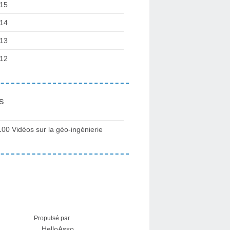
15
14
13
12
s
100 Vidéos sur la géo-ingénierie
Propulsé par
HelloAsso