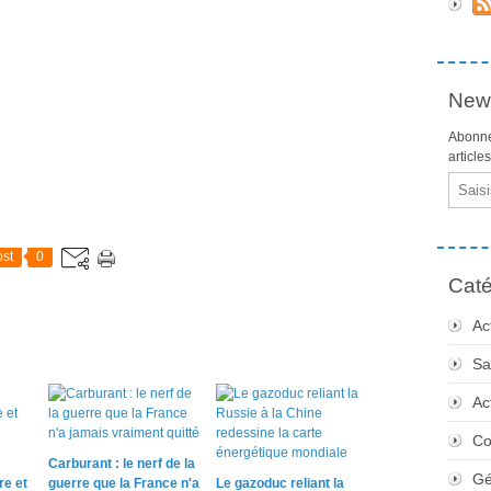
News
Abonne
article
Email
st
0
Caté
Ac
Sa
Ac
Co
Carburant : le nerf de la
Gé
re et
guerre que la France n'a
Le gazoduc reliant la