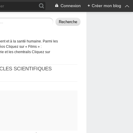
Connexion
+
Créer mon blog
ement et à la santé humaine. Parmi les
éos Cliquez sur « Films » :
rie et les chemtrails Cliquez sur
CLES SCIENTIFIQUES