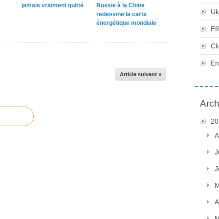
jamais vraiment quitté
Russie à la Chine
Uk
redessine la carte
énergétique mondiale
Ef
Cl
En
Article suivant »
Arch
20
A
J
J
M
A
M