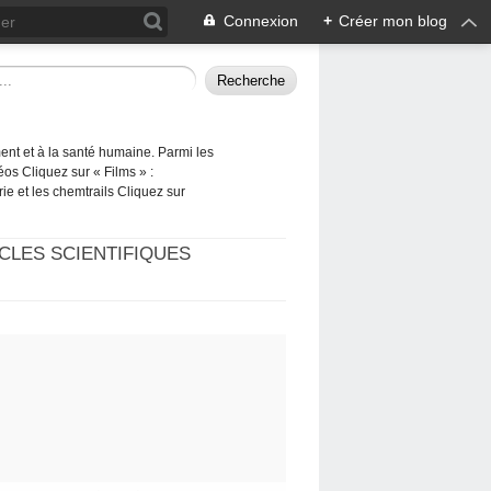
Connexion
+
Créer mon blog
ement et à la santé humaine. Parmi les
éos Cliquez sur « Films » :
rie et les chemtrails Cliquez sur
CLES SCIENTIFIQUES