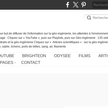
our but de diffuser de l'information sur la géo-ingénierie, les atteintes à l'environn
ge : Cliquez sur « YouTube », puis sur Playlists, puis sur Géo-ingénierie : 135 vid
ails et la géo-ingénierie Cliquez sur « Articles scientifiques » : sur la géo-ingénie
 sable, lichens, poils de bêtes, sang, air, filaments
OUTUBE
BRIGHTEON
ODYSEE
FILMS
ARTI
PAGES
CONTACT