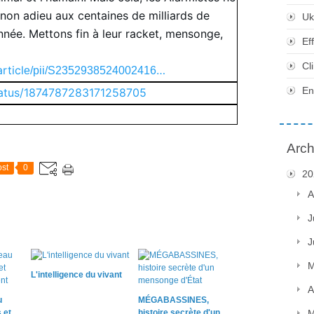
inon adieu aux centaines de milliards de
Uk
nnée. Mettons fin à leur racket, mensonge,
Ef
Cl
rticl
…
e/pii/S2352938524002416
En
status/1874787283171258705
Arch
st
0
20
A
J
J
M
L'intelligence du vivant
A
u
MÉGABASSINES,
M
 et
histoire secrète d'un