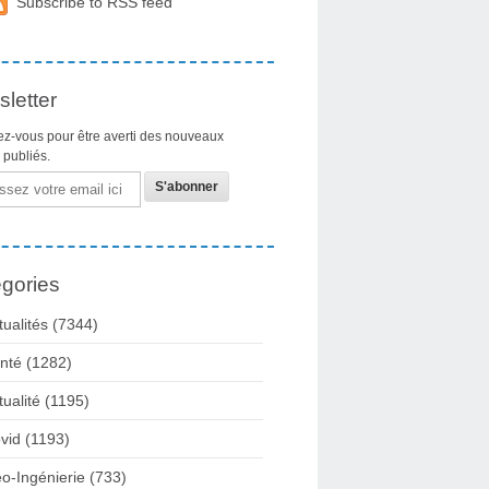
Subscribe to RSS feed
letter
z-vous pour être averti des nouveaux
s publiés.
gories
tualités
(7344)
nté
(1282)
tualité
(1195)
vid
(1193)
o-Ingénierie
(733)