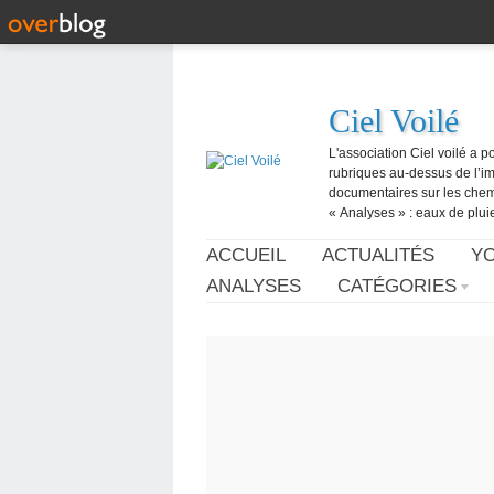
Ciel Voilé
L'association Ciel voilé a p
rubriques au-dessus de l’ima
documentaires sur les chemtr
« Analyses » : eaux de pluie,
ACCUEIL
ACTUALITÉS
Y
ANALYSES
CATÉGORIES