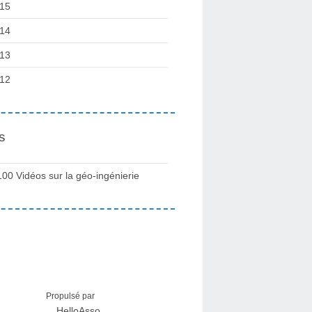
15
14
13
12
s
100 Vidéos sur la géo-ingénierie
Propulsé par
HelloAsso