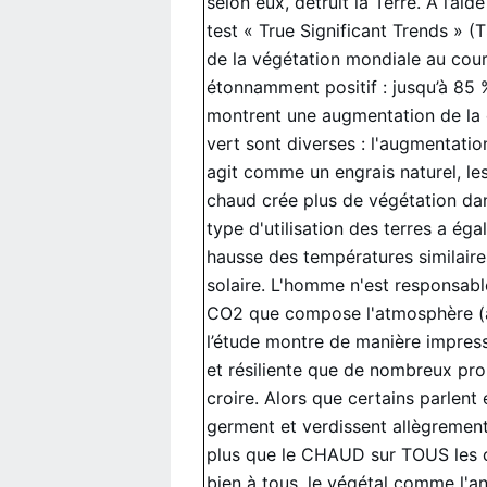
selon eux, détruit la Terre. À l’ai
test « True Significant Trends » (T
de la végétation mondiale au cour
étonnamment positif : jusqu’à 85
montrent une augmentation de la 
vert sont diverses : l'augmentati
agit comme un engrais naturel, l
chaud crée plus de végétation dans
type d'utilisation des terres a é
hausse des températures similair
solaire. L'homme n'est responsab
CO2 que compose l'atmosphère (à 
l’étude montre de manière impress
et résiliente que de nombreux pro
croire. Alors que certains parlent
germent et verdissent allègrement
plus que le CHAUD sur TOUS les c
bien à tous, le végétal comme l'an