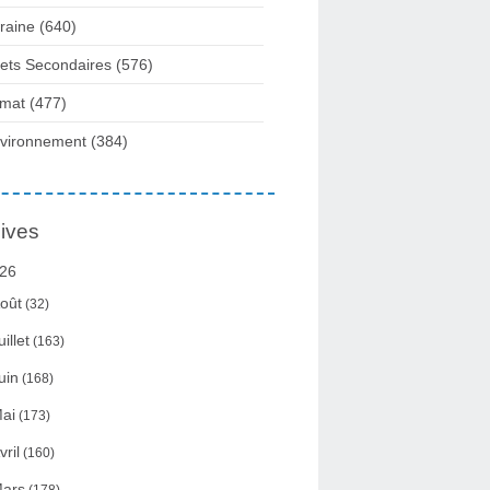
raine
(640)
fets Secondaires
(576)
imat
(477)
vironnement
(384)
ives
26
oût
(32)
uillet
(163)
uin
(168)
ai
(173)
vril
(160)
ars