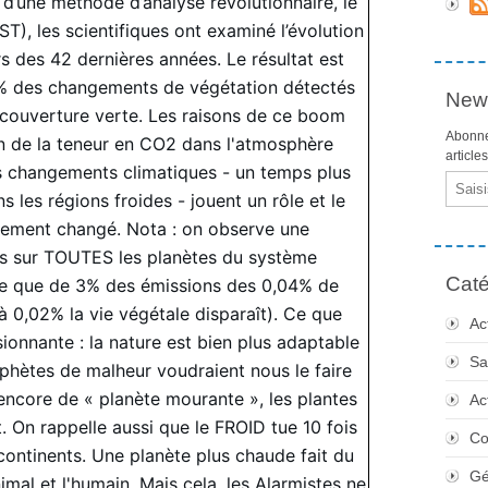
de d’une méthode d’analyse révolutionnaire, le
ST), les scientifiques ont examiné l’évolution
s des 42 dernières années. Le résultat est
 % des changements de végétation détectés
News
couverture verte. Les raisons de ce boom
Abonne
on de la teneur en CO2 dans l'atmosphère
article
es changements climatiques - un temps plus
Email
 les régions froides - jouent un rôle et le
galement changé. Nota : on observe une
es sur TOUTES les planètes du système
Caté
le que de 3% des émissions des 0,04% de
0,02% la vie végétale disparaît). Ce que
Ac
ionnante : la nature est bien plus adaptable
Sa
phètes de malheur voudraient nous le faire
 encore de « planète mourante », les plantes
Ac
. On rappelle aussi que le FROID tue 10 fois
Co
ontinents. Une planète plus chaude fait du
Gé
imal et l'humain. Mais cela, les Alarmistes ne