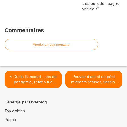
Commentaires
Ajouter un commentaire
< Denis Rancourt : pas de
Pouvoir d’achat en péril,
pandémie, l'état a tué
migrants refusés, vaccins
grand-mère
contestés : La France dit
stop. Sondage exclusif
partie I >
Hébergé par Overblog
Top articles
Pages