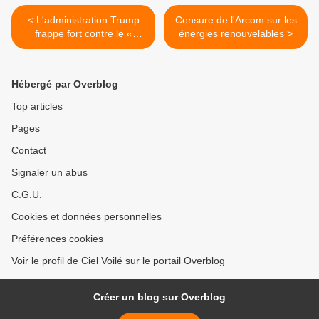
< L'administration Trump
Censure de l'Arcom sur les
frappe fort contre le «
énergies renouvelables >
complexe industriel de la
censure globale » avec des
sanctions visa
Hébergé par Overblog
Top articles
Pages
Contact
Signaler un abus
C.G.U.
Cookies et données personnelles
Préférences cookies
Voir le profil de Ciel Voilé sur le portail Overblog
Créer un blog sur Overblog