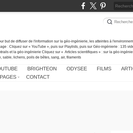
our but de diffuser de l'information sur la géo-ingénierie, les atteintes à l'environn
ge : Cliquez sur « YouTube », puis sur Playlists, puis sur Géo-ingénierie : 135 vid
ails et la géo-ingénierie Cliquez sur « Articles scientifiques » : sur la géo-ingénie
 sable, lichens, poils de bêtes, sang, air, filaments
OUTUBE
BRIGHTEON
ODYSEE
FILMS
ARTI
PAGES
CONTACT