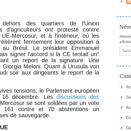
 dehors des quartiers de l’Union
News
s d’agriculteurs ont protesté contre
 UE-Mercosur, et à l’intérieur, où les
Abonne
réitèrent fermement leur opposition à
article
 au Brésil. Le président Emmanuel
Email
s signer l’accord si la CE tentait un”
ant un report de la signature. Une
nte Giorgia Meloni. Quant à Urusula von
di soir aux dirigeants le report de la
Caté
Ac
vives tensions, le Parlement européen
rdi 16 décembre. Les
discussions des
Sa
-Mercosur se sont soldées par un vote
Ac
, 161 contre et 70 abstentions un
auses de sauvegarde.
Co
’UE
Gé