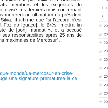
 États membres et les exigences du
F
e divisé ces derniers mois concernant
uis mercredi un ultimatum du président
J
Silva. Il affirme que “si l'accord n'est
 Foz do Iguaçu], le Brésil mettra fin
20
este de [son] mandat », et a accusé
 ses responsabilités après 25 ans de
20
ons maximales de Mercosur”.
20
20
20
20
itique-monde/ue-mercosur-en-crise-
20
uge-une-signature-prematuree-la-ce
20
20
20