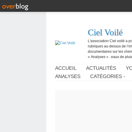
Ciel Voilé
L'association Ciel voilé a p
rubriques au-dessus de l’ima
documentaires sur les chemtr
« Analyses » : eaux de pluie,
ACCUEIL
ACTUALITÉS
Y
ANALYSES
CATÉGORIES