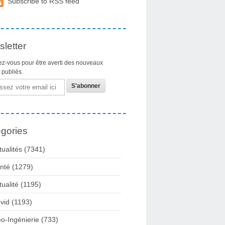
Subscribe to RSS feed
letter
z-vous pour être averti des nouveaux
s publiés.
gories
tualités
(7341)
nté
(1279)
tualité
(1195)
vid
(1193)
o-Ingénierie
(733)