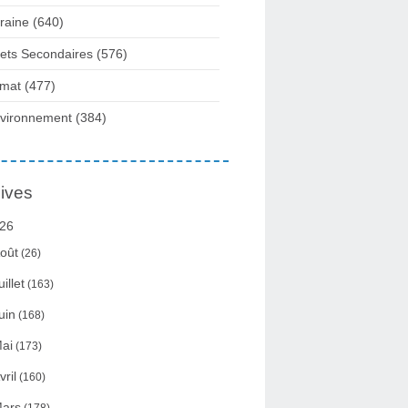
raine
(640)
fets Secondaires
(576)
imat
(477)
vironnement
(384)
ives
26
oût
(26)
uillet
(163)
uin
(168)
ai
(173)
vril
(160)
ars