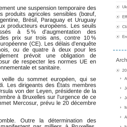
Uk
tement une suspension temporaire des
es produits agricoles sensibles (bœuf,
Ef
Argentine, Brésil, Paraguay et Uruguay
ux producteurs européens. Les seuils
Cl
aissés à 5 % d'augmentation des
En
des prix sur trois ans, contre 10 %
uropéenne (CE). Les délais d'enquête
mois, ou de quatre à deux pour les
glement prévoit une obligation de
Arch
cosur de respecter les normes UE en
onnementale et sanitaire.
20
la veille du sommet européen, qui se
A
edi. Les dirigeants des États membres
J
rsula von der Leyen, présidente de la
cembre à Bruxelles sur l'urgence de ce
J
ommet Mercosur, prévu le 20 décembre
M
A
mble. Outre la détermination des
manifestent par milliers à Bruxelles,
M