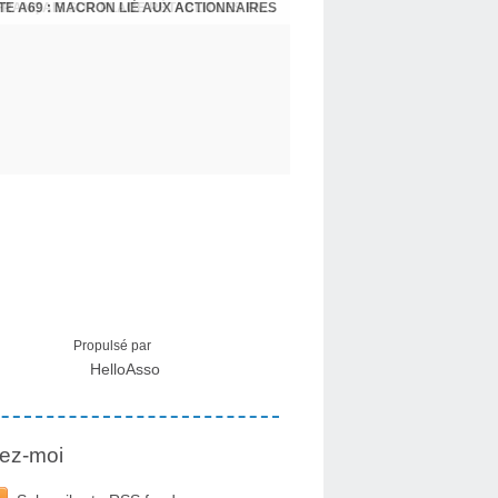
E A69 : MACRON LIÉ AUX ACTIONNAIRES
CRISE MIGRATOIRE À CEUTA : UN JEUNE FRANÇAIS SUR PLACE RÉTABLIT LES FAITS ! - RAPHAËL AYMA
Propulsé par
HelloAsso
ez-moi