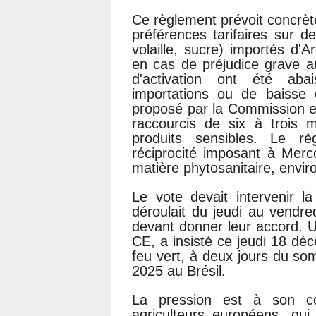
Ce règlement prévoit concrè
préférences tarifaires sur d
volaille, sucre) importés d'
en cas de préjudice grave a
d'activation ont été ab
importations ou de baisse 
proposé par la Commission e
raccourcis de six à trois 
produits sensibles. Le rè
réciprocité imposant à Mer
matière phytosanitaire, envir
Le vote devait intervenir 
déroulait du jeudi au vendr
devant donner leur accord. U
CE, a insisté ce jeudi 18 dé
feu vert, à deux jours du s
2025 au Brésil.
La pression est à son co
agriculteurs européens, qui 