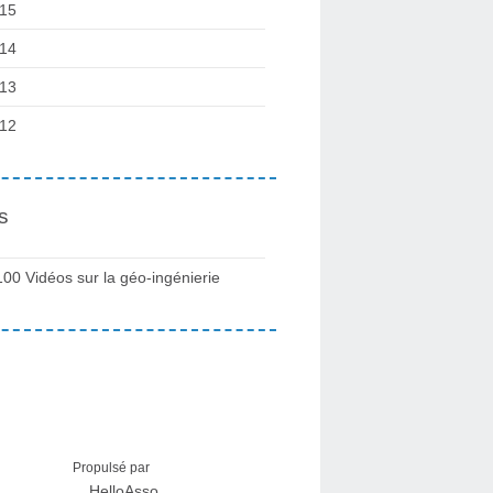
15
14
13
12
s
100 Vidéos sur la géo-ingénierie
Propulsé par
HelloAsso