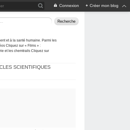
Connexion
+
Créer mon blog
ement et à la santé humaine. Parmi les
éos Cliquez sur « Films » :
rie et les chemtrails Cliquez sur
CLES SCIENTIFIQUES