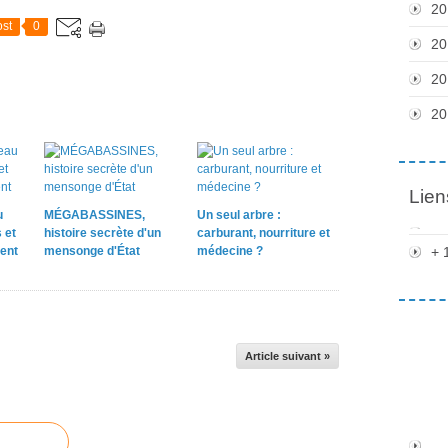
20
st
0
20
20
20
Lien
u
MÉGABASSINES,
Un seul arbre :
 et
histoire secrète d'un
carburant, nourriture et
ent
mensonge d'État
médecine ?
+ 
Article suivant »