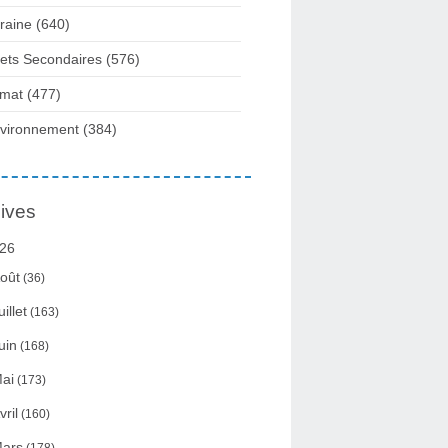
raine
(640)
fets Secondaires
(576)
imat
(477)
vironnement
(384)
ives
26
oût
(36)
uillet
(163)
uin
(168)
ai
(173)
vril
(160)
ars