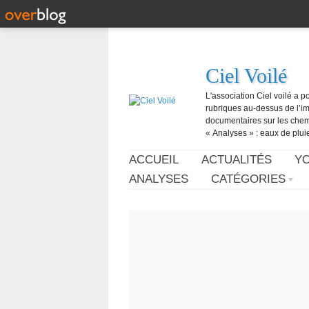
Ciel Voilé
L'association Ciel voilé a p
rubriques au-dessus de l’ima
documentaires sur les chemtr
« Analyses » : eaux de pluie,
ACCUEIL
ACTUALITÉS
Y
ANALYSES
CATÉGORIES