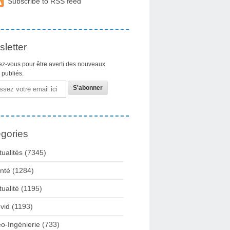
Subscribe to RSS feed
letter
z-vous pour être averti des nouveaux
s publiés.
gories
tualités
(7345)
nté
(1284)
tualité
(1195)
vid
(1193)
o-Ingénierie
(733)