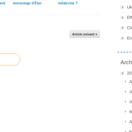
ent
mensonge d'État
médecine ?
Uk
Ef
Cl
Article suivant »
En
Arch
20
A
J
J
M
A
M