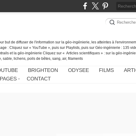
our but de diffuser de l'information sur la géo-ingénierie, les atteintes à l'environn
ge : Cliquez sur « YouTube », puis sur Playlists, puis sur Géo-ingénierie : 135 vid
ails et la géo-ingénierie Cliquez sur « Articles scientifiques » : sur la géo-ingénie
 sable, lichens, poils de bêtes, sang, air, filaments
OUTUBE
BRIGHTEON
ODYSEE
FILMS
ARTI
PAGES
CONTACT