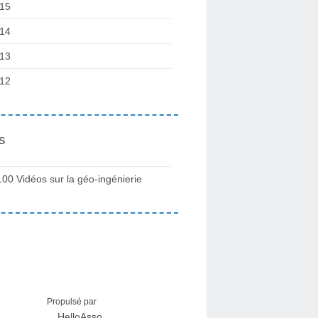
15
14
13
12
s
100 Vidéos sur la géo-ingénierie
Propulsé par
HelloAsso