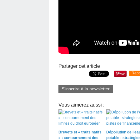
Partager cet article
Repo
S'inscrire à la newsletter
Vous aimerez aussi :
Brevets et « traits natifs
Dépollution de l’ea
» : contournement des
potable : stratégies