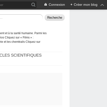
Connexion
+
Créer mon blog
ement et à la santé humaine. Parmi les
éos Cliquez sur « Films » :
rie et les chemtrails Cliquez sur
CLES SCIENTIFIQUES