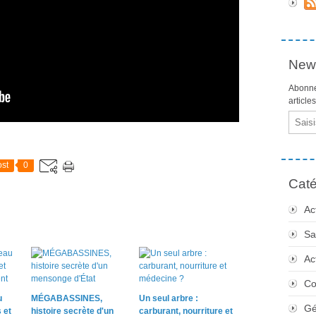
News
Abonne
article
Email
st
0
Caté
Ac
Sa
Ac
Co
u
MÉGABASSINES,
Un seul arbre :
Gé
 et
histoire secrète d'un
carburant, nourriture et