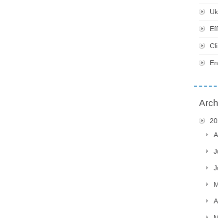
Uk
Ef
Cl
En
Arch
20
A
J
J
M
A
M