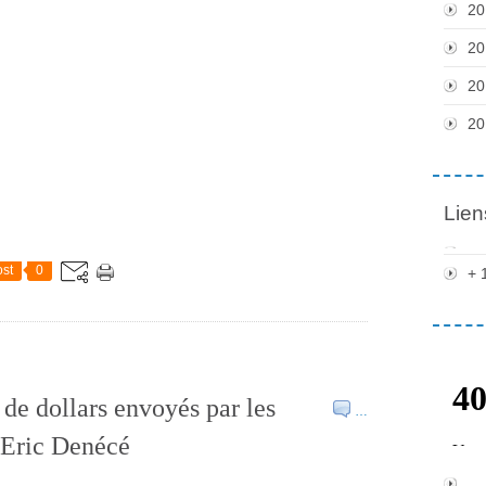
20
20
20
20
Lien
st
0
+ 
 de dollars envoyés par les
…
 Eric Denécé