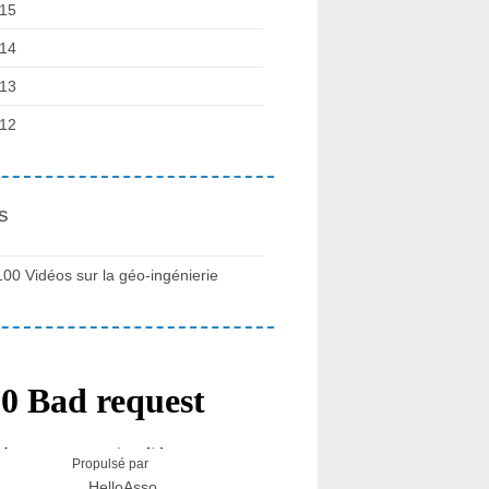
15
14
13
12
s
100 Vidéos sur la géo-ingénierie
Propulsé par
HelloAsso