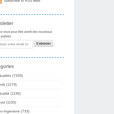
Subscribe to RSS feed
letter
z-vous pour être averti des nouveaux
s publiés.
gories
tualités
(7339)
nté
(1279)
tualité
(1195)
vid
(1193)
o-Ingénierie
(733)