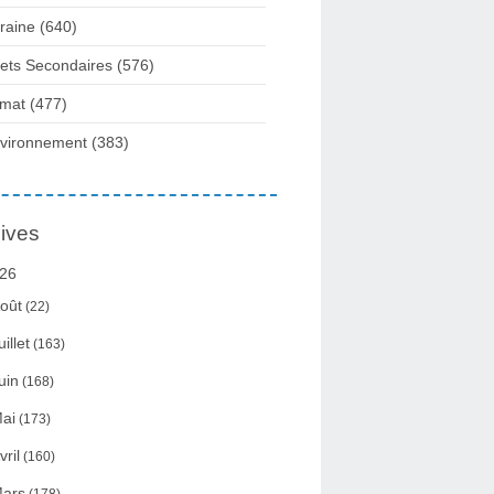
raine
(640)
fets Secondaires
(576)
imat
(477)
vironnement
(383)
ives
26
oût
(22)
uillet
(163)
uin
(168)
ai
(173)
vril
(160)
ars