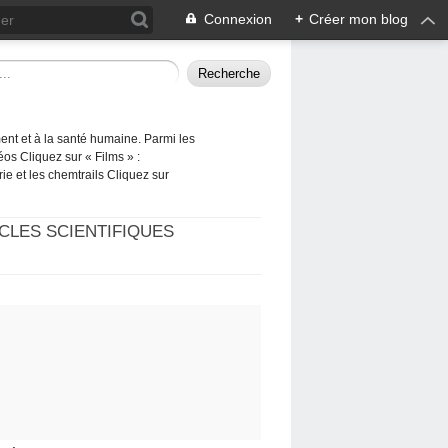
Connexion
+
Créer mon blog
ement et à la santé humaine. Parmi les
éos Cliquez sur « Films » :
rie et les chemtrails Cliquez sur
CLES SCIENTIFIQUES