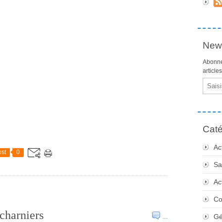
News
Abonne
article
Email
Caté
Ac
st
0
Sa
Ac
Co
 charniers
Gé
…