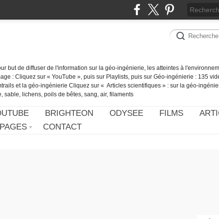
our but de diffuser de l'information sur la géo-ingénierie, les atteintes à l'environn
ge : Cliquez sur « YouTube », puis sur Playlists, puis sur Géo-ingénierie : 135 vid
ails et la géo-ingénierie Cliquez sur « Articles scientifiques » : sur la géo-ingénie
 sable, lichens, poils de bêtes, sang, air, filaments
OUTUBE
BRIGHTEON
ODYSEE
FILMS
ARTI
PAGES
CONTACT