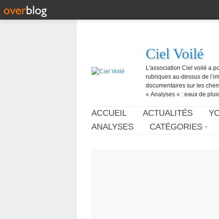
Ciel Voilé
L'association Ciel voilé a p
rubriques au-dessus de l’ima
documentaires sur les chemtr
« Analyses » : eaux de pluie,
ACCUEIL
ACTUALITÉS
Y
ANALYSES
CATÉGORIES