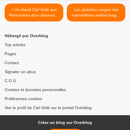
< Un stand Ciel Voilé aux
Les globules rouges des
Rencontres éco-citoyennes
mammifères endommagés
de Mérindol (84) les 1 et 2
par les toxines Bt Cry >
juin 2013
Hébergé par Overblog
Top articles
Pages
Contact
Signaler un abus
C.G.U.
Cookies et données personnelles
Préférences cookies
Voir le profil de Ciel Voilé sur le portail Overblog
Créer un blog sur Overblog