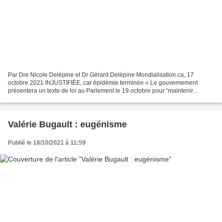
Par Dre Nicole Delépine et Dr Gérard Delépine Mondialisation.ca, 17
octobre 2021 INJUSTIFIÉE, car épidémie terminée « Le gouvernement
présentera un texte de loi au Parlement le 19 octobre pour “maintenir
pendant plusieurs mois encore, jusqu’à l’été, la...
Valérie Bugault : eugénisme
Publié le 18/10/2021 à 11:59