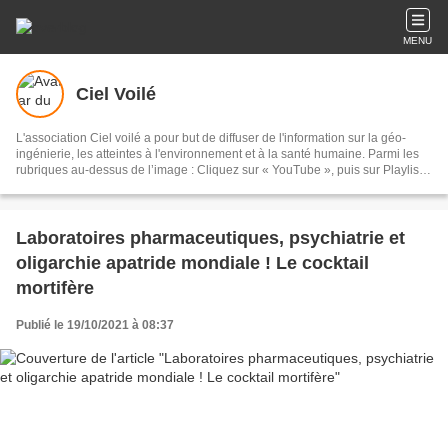
MENU
Ciel Voilé
L'association Ciel voilé a pour but de diffuser de l'information sur la géo-
ingénierie, les atteintes à l'environnement et à la santé humaine. Parmi les
rubriques au-dessus de l’image : Cliquez sur « YouTube », puis sur Playlists,
puis sur Géo-ingénierie : 135 vidéos Cliquez sur « Films » : documentaires
sur les chemtrails et la géo-ingénierie Cliquez sur « Articles scientifiques » :
sur la géo-ingénierie et les chemtrails Cliquez sur « Analyses » : eaux de
pluie, sable, lichens, poils de bêtes, sang, air, filaments
Laboratoires pharmaceutiques, psychiatrie et
oligarchie apatride mondiale ! Le cocktail
mortifère
Publié le 19/10/2021 à 08:37