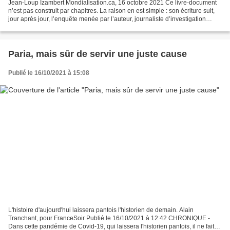
Jean-Loup Izambert Mondialisation.ca, 16 octobre 2021 Ce livre-document
n’est pas construit par chapitres. La raison en est simple : son écriture suit,
jour après jour, l’enquête menée par l’auteur, journaliste d’investigation
indépendant et écrivain...
Paria, mais sûr de servir une juste cause
Publié le 16/10/2021 à 15:08
L'histoire d'aujourd'hui laissera pantois l'historien de demain. Alain
Tranchant, pour FranceSoir Publié le 16/10/2021 à 12:42 CHRONIQUE -
Dans cette pandémie de Covid-19, qui laissera l'historien pantois, il ne fait