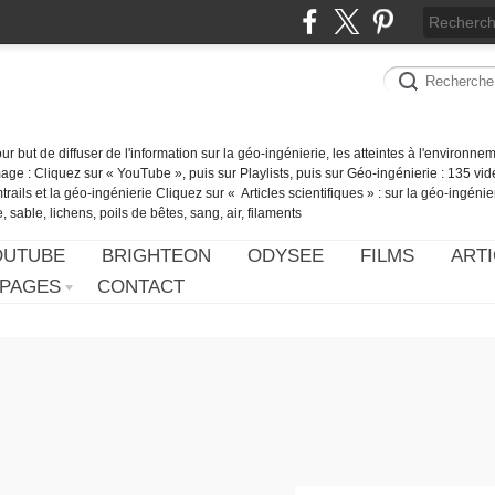
our but de diffuser de l'information sur la géo-ingénierie, les atteintes à l'environn
ge : Cliquez sur « YouTube », puis sur Playlists, puis sur Géo-ingénierie : 135 vid
ails et la géo-ingénierie Cliquez sur « Articles scientifiques » : sur la géo-ingénie
 sable, lichens, poils de bêtes, sang, air, filaments
OUTUBE
BRIGHTEON
ODYSEE
FILMS
ARTI
PAGES
CONTACT