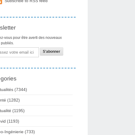
Subscribe to RSS feed
letter
z-vous pour être averti des nouveaux
s publiés.
gories
tualités
(7344)
nté
(1282)
tualité
(1195)
vid
(1193)
o-Ingénierie
(733)