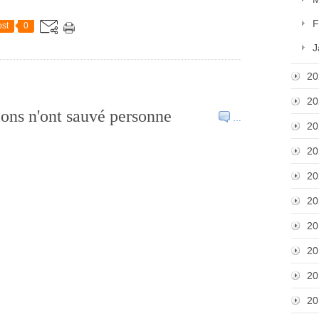
F
st
0
J
20
20
ions n'ont sauvé personne
…
20
20
20
20
20
20
20
20