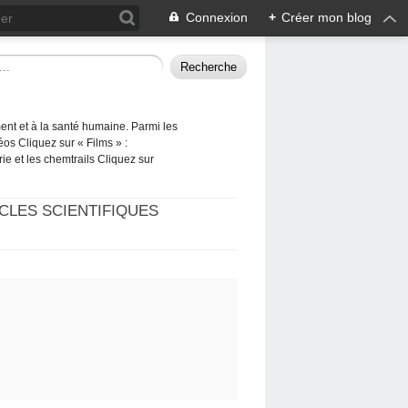
Connexion
+
Créer mon blog
ement et à la santé humaine. Parmi les
éos Cliquez sur « Films » :
rie et les chemtrails Cliquez sur
CLES SCIENTIFIQUES