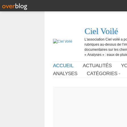
Ciel Voilé
L'association Ciel voilé a p
rubriques au-dessus de l’ima
documentaires sur les chemtr
« Analyses » : eaux de pluie,
ACCUEIL
ACTUALITÉS
Y
ANALYSES
CATÉGORIES