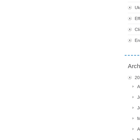
Uk
Ef
Cl
En
Arch
20
A
J
J
M
A
M