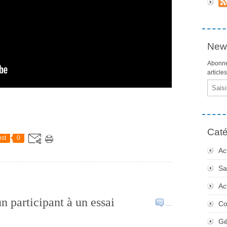
News
Abonne
article
Email
Caté
st
0
Ac
Sa
Ac
n participant à un essai
Co
…
Gé