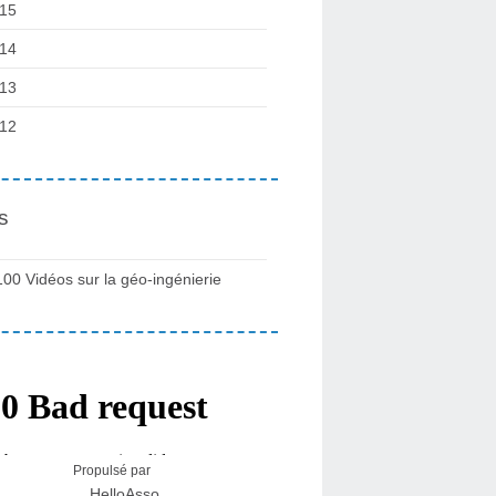
15
14
13
12
s
100 Vidéos sur la géo-ingénierie
Propulsé par
HelloAsso