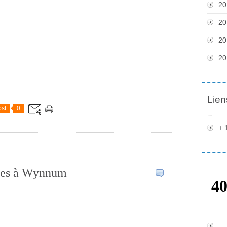
20
20
20
20
Lien
st
0
+ 
aires à Wynnum
…