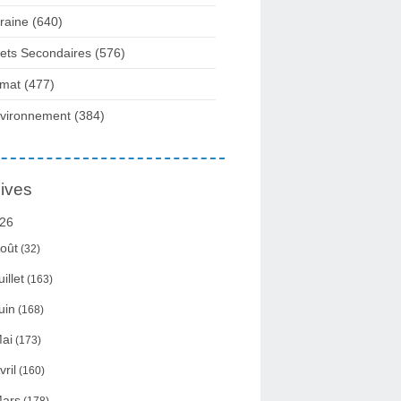
raine
(640)
fets Secondaires
(576)
imat
(477)
vironnement
(384)
ives
26
oût
(32)
uillet
(163)
uin
(168)
ai
(173)
vril
(160)
ars