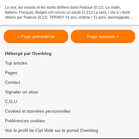
Le soir, les vivants et les morts défilent dans Padoue (0:12). Le matin,
Italiens, Français, Belges ont conclu un pacte (5:31)/ La sera, i vivi e i morti
sfilano per Padova (0:12). TIFFANY 31 ans, victime / 31 anni, danneggiata:
🇫🇷" J'ai été vaccinée...
< Page précédente
Page suivante >
Hébergé par Overblog
Top articles
Pages
Contact
Signaler un abus
C.G.U.
Cookies et données personnelles
Préférences cookies
Voir le profil de Ciel Voilé sur le portail Overblog