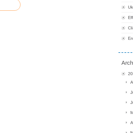
Uk
Ef
Cl
En
Arch
20
A
J
J
M
A
M