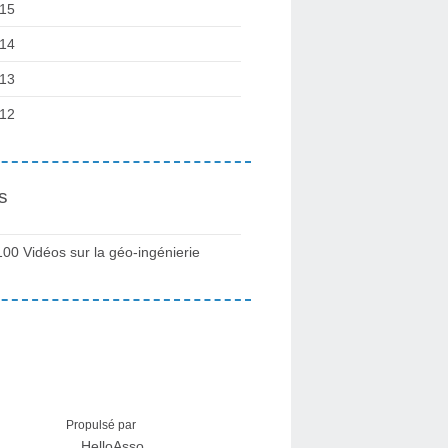
15
14
13
12
s
100 Vidéos sur la géo-ingénierie
Propulsé par
HelloAsso