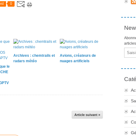
st
0
News
Abonne
article
Email
Archives : chemtrails et
Avions, créateurs de
radars météo
nuages artificiels
que le
ACHE
Caté
 GPTV
Ac
Sa
Ac
Article suivant »
Co
Gé