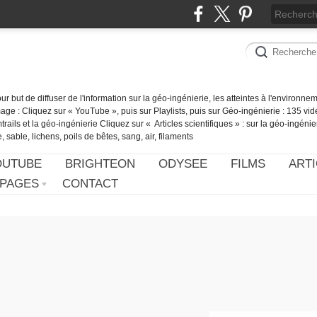
our but de diffuser de l'information sur la géo-ingénierie, les atteintes à l'environn
ge : Cliquez sur « YouTube », puis sur Playlists, puis sur Géo-ingénierie : 135 vid
ails et la géo-ingénierie Cliquez sur « Articles scientifiques » : sur la géo-ingénie
 sable, lichens, poils de bêtes, sang, air, filaments
OUTUBE
BRIGHTEON
ODYSEE
FILMS
ARTI
PAGES
CONTACT