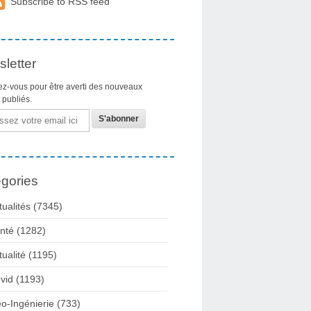
Subscribe to RSS feed
letter
z-vous pour être averti des nouveaux
s publiés.
gories
tualités
(7345)
nté
(1282)
tualité
(1195)
vid
(1193)
o-Ingénierie
(733)