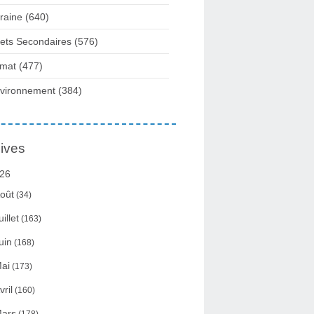
raine
(640)
fets Secondaires
(576)
imat
(477)
vironnement
(384)
ives
26
oût
(34)
uillet
(163)
uin
(168)
ai
(173)
vril
(160)
ars