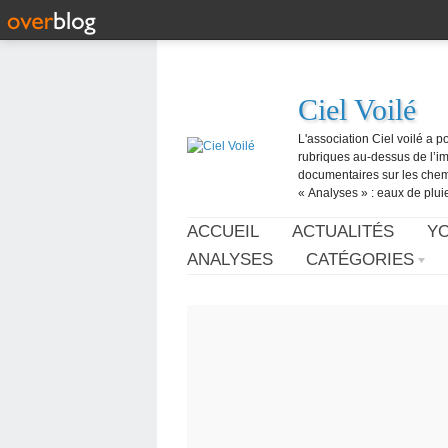
Ciel Voilé
L'association Ciel voilé a p
rubriques au-dessus de l’ima
documentaires sur les chemtr
« Analyses » : eaux de pluie,
ACCUEIL
ACTUALITÉS
Y
ANALYSES
CATÉGORIES