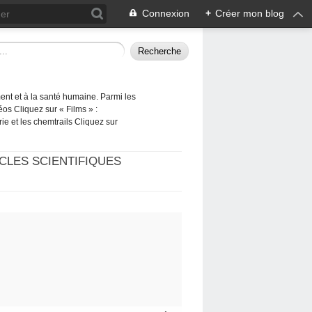
Connexion
+
Créer mon blog
ement et à la santé humaine. Parmi les
éos Cliquez sur « Films » :
rie et les chemtrails Cliquez sur
CLES SCIENTIFIQUES