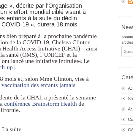
age », décrite par l'Organisation
n « effort mondial ciblé visant à
es enfants à la suite du déclin
 COVID-19 », durera 18 mois.
News
ns bien préparé à la prochaine pandémie
Abonne
gation de la COVID-19, Chelsea Clinton –
article
n Health Access Initiative (CHAI) – ainsi
Email
 la santé (OMS), l’UNICEF et la
ont lancé une initiative intitulée« Le
ch-up
].
Caté
18 mois et, selon Mme Clinton, vise à
e vaccination des enfants jamais
Ac
dente de la CHAI, a présenté la semaine
Sa
la
conférence Brainstorm Health
de
lifornie.
Ac
Co
La suite
Gé