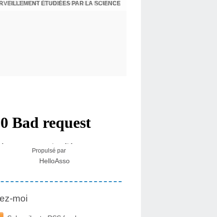
ERVEILLEMENT ÉTUDIÉES PAR LA SCIENCE
L : RECEVOIR LE MESSAGE DES PLANTES
Propulsé par
HelloAsso
ez-moi