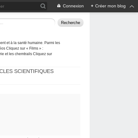
Connexion
+
Créer mon blog
ement et à la santé humaine. Parmi les
éos Cliquez sur « Films » :
rie et les chemtrails Cliquez sur
CLES SCIENTIFIQUES