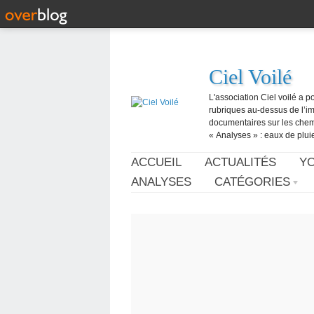
Ciel Voilé
L'association Ciel voilé a p
rubriques au-dessus de l’ima
documentaires sur les chemtr
« Analyses » : eaux de pluie,
ACCUEIL
ACTUALITÉS
Y
ANALYSES
CATÉGORIES