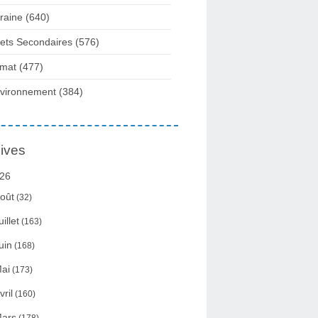
raine
(640)
fets Secondaires
(576)
imat
(477)
vironnement
(384)
ives
26
oût
(32)
uillet
(163)
uin
(168)
ai
(173)
vril
(160)
ars