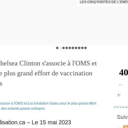
LES CINQ PORTES DE L'ÉM
CHRISTOPHE PERRET GENTI
Chelsea Clinton s'associe à l'OMS et
e plus grand effort de vaccination
s
Suiv
isation.ca – Le 15 mai 2023