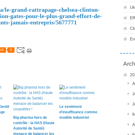
Uk
a/le-grand-rattrapage-chelsea-clinton-
tion-gates-pour-le-plus-grand-effort-de-
Ef
ants-jamais-entrepris/5677771
Cl
En
st
0
Arch
20
A
J
J
Gentil
Le sentiment
age
d'insuffisance comme
M
Big pharma hors de
modèle industriel
contrôle : la HAS (Haute
A
Autorité de Santé)
menace de balancer les
M