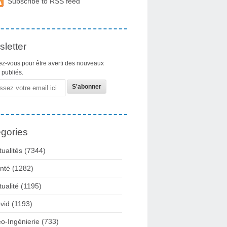
Subscribe to RSS feed
letter
z-vous pour être averti des nouveaux
s publiés.
gories
tualités
(7344)
nté
(1282)
tualité
(1195)
vid
(1193)
o-Ingénierie
(733)