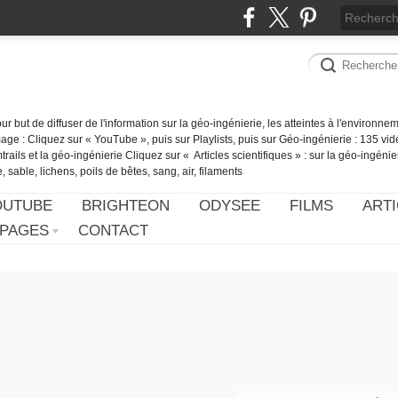
our but de diffuser de l'information sur la géo-ingénierie, les atteintes à l'environn
ge : Cliquez sur « YouTube », puis sur Playlists, puis sur Géo-ingénierie : 135 vid
ails et la géo-ingénierie Cliquez sur « Articles scientifiques » : sur la géo-ingénie
 sable, lichens, poils de bêtes, sang, air, filaments
OUTUBE
BRIGHTEON
ODYSEE
FILMS
ARTI
PAGES
CONTACT