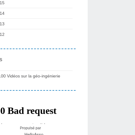
15
14
13
12
s
100 Vidéos sur la géo-ingénierie
Propulsé par
HelloAsso