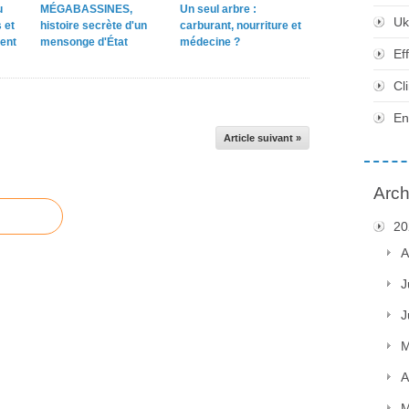
u
MÉGABASSINES,
Un seul arbre :
Uk
 et
histoire secrète d'un
carburant, nourriture et
ent
mensonge d'État
médecine ?
Ef
Cl
En
Article suivant »
Arch
20
A
J
J
M
A
M