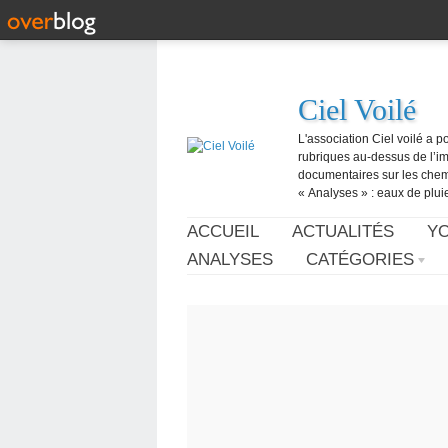
Ciel Voilé
L'association Ciel voilé a p
rubriques au-dessus de l’ima
documentaires sur les chemtr
« Analyses » : eaux de pluie,
ACCUEIL
ACTUALITÉS
Y
ANALYSES
CATÉGORIES