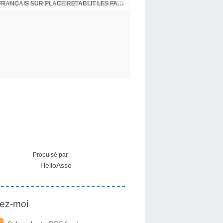
CRISE MIGRATOIRE À CEUTA : UN JEUNE FRANÇAIS SUR PLACE RÉTABLIT LES FAITS ! - RAPHAËL AYMA
Propulsé par
HelloAsso
ez-moi