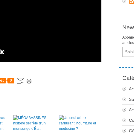
News
Abonne
article
Email
Caté
st
0
Ac
Sa
Ac
Co
Gé