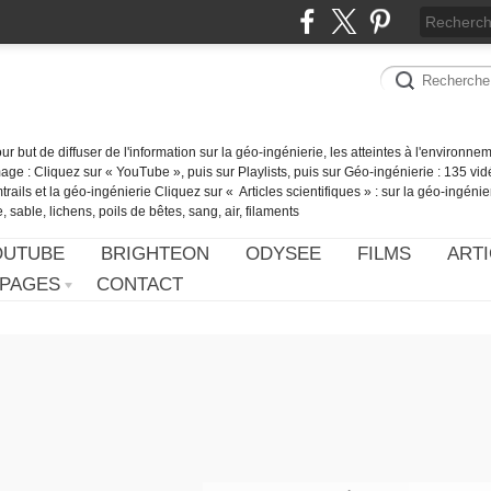
our but de diffuser de l'information sur la géo-ingénierie, les atteintes à l'environn
ge : Cliquez sur « YouTube », puis sur Playlists, puis sur Géo-ingénierie : 135 vid
ails et la géo-ingénierie Cliquez sur « Articles scientifiques » : sur la géo-ingénie
 sable, lichens, poils de bêtes, sang, air, filaments
OUTUBE
BRIGHTEON
ODYSEE
FILMS
ARTI
PAGES
CONTACT