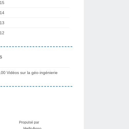
15
14
13
12
s
100 Vidéos sur la géo-ingénierie
Propulsé par
HelloAsso