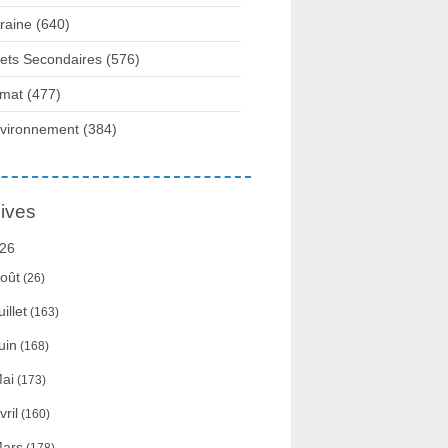
raine
(640)
fets Secondaires
(576)
imat
(477)
vironnement
(384)
ives
26
oût
(26)
uillet
(163)
uin
(168)
ai
(173)
vril
(160)
ars