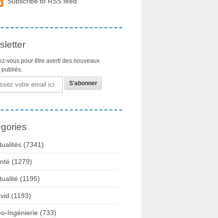
Subscribe to RSS feed
letter
z-vous pour être averti des nouveaux
s publiés.
gories
tualités
(7341)
nté
(1279)
tualité
(1195)
vid
(1193)
o-Ingénierie
(733)