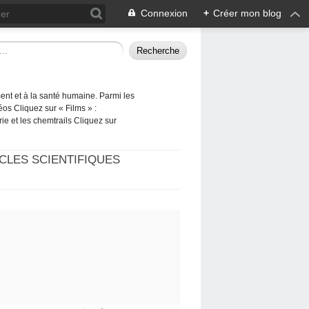
Connexion
+
Créer mon blog
ement et à la santé humaine. Parmi les
éos Cliquez sur « Films » :
rie et les chemtrails Cliquez sur
CLES SCIENTIFIQUES