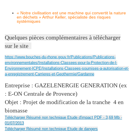
« Notre civilisation est une machine qui convertit la nature
en déchets » Arthur Keller, spécialiste des risques
systémiques
Quelques pièces complémentaires à télécharger
sur le site
https://www.bouches-du-rhone.gouv.fr/Publications/Publications-
environnementales/Installations-Classees-pour-la-Protection-de-l-
Environnement-ICPE/Installations-Classees-soumises-a-autorisation-et-
a-enregistrement-Carrieres-et-Geothermie/Gardanne
Entreprise : GAZELENERGIE GENERATION (ex
: E-ON Centrale de Provence)
Objet : Projet de modification de la tranche 4 en
biomasse
Télécharger Résumé non technique Etude d'impact PDF - 3,69 Mb -
01/07/2013
Télécharger Résumé non technique Etude de dangers