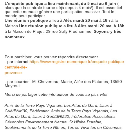
L’enquête publique
a lieu maintenant, du 5 mai au 6 juin
(
alors que la centrale tourne déjà depuis 4 mois!). Il est essentiel
que cette menace génère une participation massive. Tout le
monde peut participer.
Une réunion publique
a lieu
à Alès
mardi 20 mai à 18h
à la
Maison
Une réunion publique
a lieu
à Alès
mardi 20 mai à 18h
à la Maison de Projet, 29 rue Sully Prudhomme.
Soyons-y très
nombreux
Pour participer, vous pouvez répondre directement
- par internet
https://www.registre-numerique.fr/enquete-publique-
centrale-de-
provence
- par courrier : M. Chevereau, Mairie, Allée des Platanes, 13590
Meyreuil
Merci de partager cette info autour de vous au plus vite!
Amis de la Terre Pays Viganais, Les Attac du Gard, Eaux à
Gué/BNM30, Fédération
Amis de la Terre Pays Viganais, Les
Attac du Gard, Eaux à Gué/BNM30, Fédération
Associations
Cévenoles Environnement Nature, St Hilaire Durable,
Soulèvements de la
Terre Nîmes, Terres Vivantes en Cévennes,