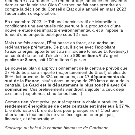
redémarré à Gardanne. Ce redémarrage, annoncé en novembre
dernier par la ministre Olga Givernet, se fait sans prendre en
compte la décision du Conseil d’État qui a annulé en mars 2023
l’autorisation d’exploitation.
En novembre 2023, le Tribunal administratif de Marseille a
conditionné une éventuelle réouverture à la production d’une
nouvelle étude des impacts environnementaux, et a imposé la
tenue d’une enquête publique sous 12 mois.
Mais une fois encore, l’État passe en force, et autorise un
redémarrage prématuré. De plus, il signe avec l’exploitant
(GazelÉnergie, appartenant au milliardaire tchèque D. Kretinsky)
un contrat de rachat d’électricité de
800
millions €
d’argent
public
sur 8 ans
,
soit 100 millions € par an !
Le nouveau plan d’approvisionnement de la centrale prévoit que
27 % du bois sera importé (majoritairement du Brésil) et plus de
60% doit provenir de 324 communes, sur
17 départements du
sud de la France
, situés dans un rayon de 250 kms autour de la
centrale.
Le Gard est le département le plus touché avec 84
communes
. Ces prélèvements viendront s’ajouter à ceux déjà
existants (papeteries, chaufferies bois ..)
Comme rien n’est prévu pour récupérer la chaleur produite,
le
rendement
énergétique de cette centrale est inférieur à 37 %
.
Elle déforeste et brûle du bois pour presque rien ! C’est une
aberration à tous points de vue: écologique, énergétique,
financier, et démocratique.
Stockage du bois à la centrale biomasse de Gardanne