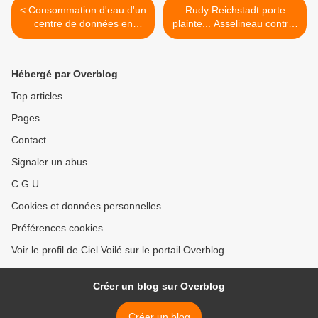
< Consommation d'eau d'un
Rudy Reichstadt porte
centre de données en
plainte... Asselineau contre-
Géorgie
attaque ! - Amélie Ismaïli et
François Asselineau >
Hébergé par Overblog
Top articles
Pages
Contact
Signaler un abus
C.G.U.
Cookies et données personnelles
Préférences cookies
Voir le profil de Ciel Voilé sur le portail Overblog
Créer un blog sur Overblog
Créer un blog