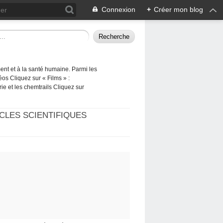
Connexion
+
Créer mon blog
ement et à la santé humaine. Parmi les
éos Cliquez sur « Films » :
rie et les chemtrails Cliquez sur
CLES SCIENTIFIQUES