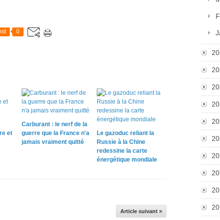
F
st
0
J
20
20
20
20
20
Carburant : le nerf de la
re et
guerre que la France n'a
Le gazoduc reliant la
20
jamais vraiment quitté
Russie à la Chine
redessine la carte
20
énergétique mondiale
20
20
20
Article suivant »