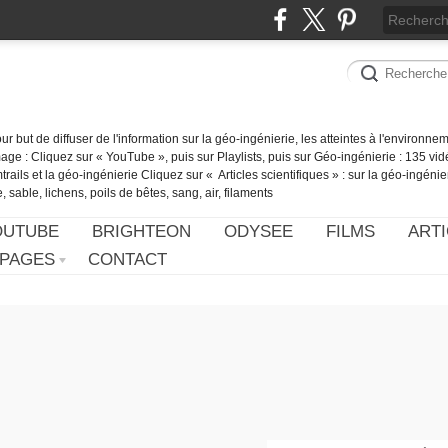
our but de diffuser de l'information sur la géo-ingénierie, les atteintes à l'environn
ge : Cliquez sur « YouTube », puis sur Playlists, puis sur Géo-ingénierie : 135 vid
ails et la géo-ingénierie Cliquez sur « Articles scientifiques » : sur la géo-ingénie
 sable, lichens, poils de bêtes, sang, air, filaments
OUTUBE
BRIGHTEON
ODYSEE
FILMS
ARTI
PAGES
CONTACT