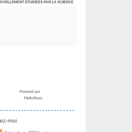
ERVEILLEMENT ÉTUDIÉES PAR LA SCIENCE
L : RECEVOIR LE MESSAGE DES PLANTES
Propulsé par
HelloAsso
ez-moi