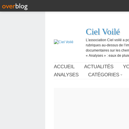
Ciel Voilé
L'association Ciel voilé a p
rubriques au-dessus de l’ima
documentaires sur les chemtr
« Analyses » : eaux de pluie,
ACCUEIL
ACTUALITÉS
Y
ANALYSES
CATÉGORIES