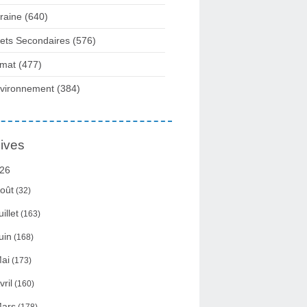
raine
(640)
fets Secondaires
(576)
imat
(477)
vironnement
(384)
ives
26
oût
(32)
uillet
(163)
uin
(168)
ai
(173)
vril
(160)
ars