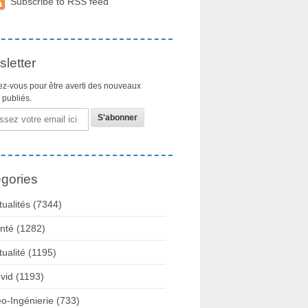
Subscribe to RSS feed
letter
z-vous pour être averti des nouveaux
s publiés.
gories
tualités
(7344)
nté
(1282)
tualité
(1195)
vid
(1193)
o-Ingénierie
(733)