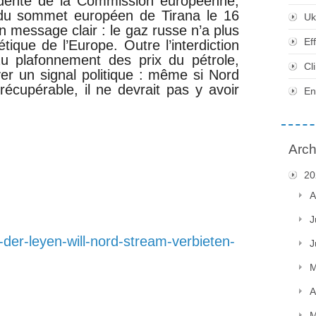
idente de la Commission européenne,
 du sommet européen de Tirana le 16
Uk
n message clair : le gaz russe n’a plus
Ef
tique de l’Europe. Outre l’interdiction
 plafonnement des prix du pétrole,
Cl
oyer un signal politique : même si Nord
écupérable, il ne devrait pas y avoir
En
Arch
20
A
J
n-der-leyen-will-nord-stream-verbieten-
J
M
A
M