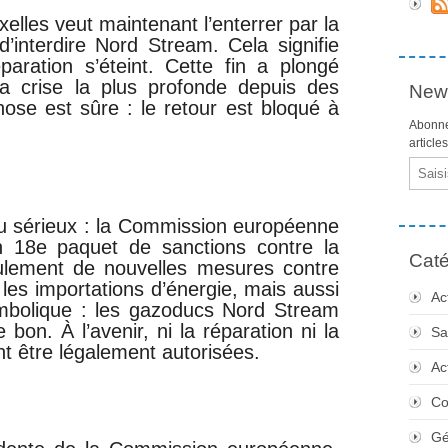
elles veut maintenant l’enterrer par la
d’interdire Nord Stream. Cela signifie
paration s’éteint. Cette fin a plongé
sa crise la plus profonde depuis des
News
ose est sûre : le retour est bloqué à
Abonne
article
Email
au sérieux : la Commission européenne
un 18e paquet de sanctions contre la
Caté
eulement de nouvelles mesures contre
 les importations d’énergie, mais aussi
Ac
ymbolique : les gazoducs Nord Stream
bon. À l’avenir, ni la réparation ni la
Sa
t être légalement autorisées.
Ac
Co
Gé