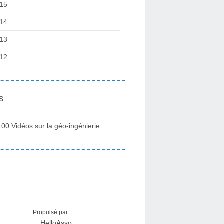
15
14
13
12
s
100 Vidéos sur la géo-ingénierie
Propulsé par
HelloAsso