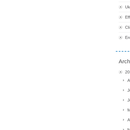
Uk
Ef
Cl
En
Arch
20
A
J
J
M
A
M