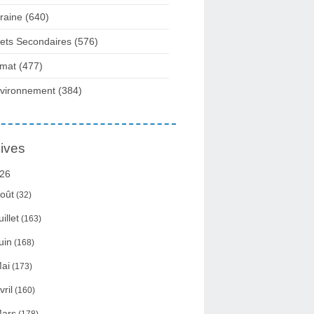
raine
(640)
fets Secondaires
(576)
imat
(477)
vironnement
(384)
ives
26
oût
(32)
uillet
(163)
uin
(168)
ai
(173)
vril
(160)
ars