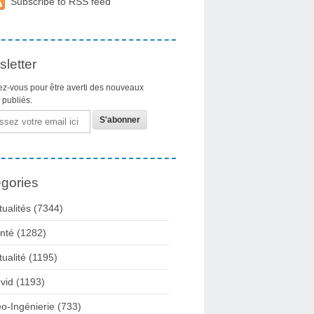
Subscribe to RSS feed
letter
z-vous pour être averti des nouveaux
s publiés.
gories
tualités
(7344)
nté
(1282)
tualité
(1195)
vid
(1193)
o-Ingénierie
(733)