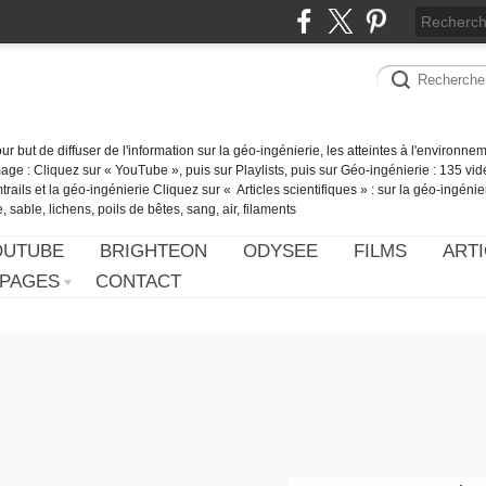
our but de diffuser de l'information sur la géo-ingénierie, les atteintes à l'environn
ge : Cliquez sur « YouTube », puis sur Playlists, puis sur Géo-ingénierie : 135 vid
ails et la géo-ingénierie Cliquez sur « Articles scientifiques » : sur la géo-ingénie
 sable, lichens, poils de bêtes, sang, air, filaments
OUTUBE
BRIGHTEON
ODYSEE
FILMS
ARTI
PAGES
CONTACT