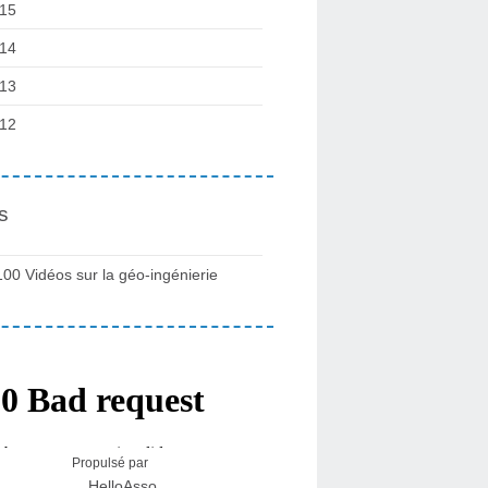
15
14
13
12
s
100 Vidéos sur la géo-ingénierie
Propulsé par
HelloAsso