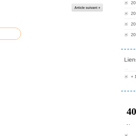
20
Article suivant »
20
20
20
Lien
+ 