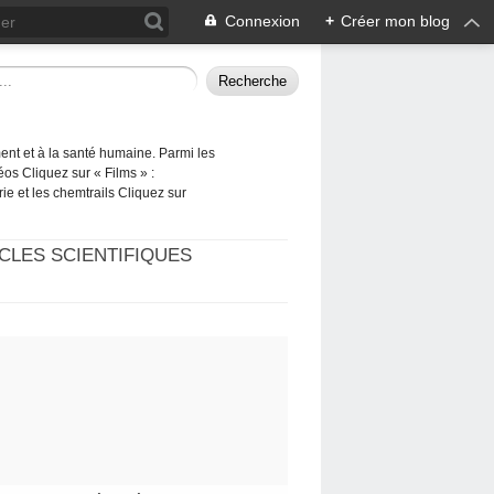
Connexion
+
Créer mon blog
ement et à la santé humaine. Parmi les
éos Cliquez sur « Films » :
rie et les chemtrails Cliquez sur
CLES SCIENTIFIQUES