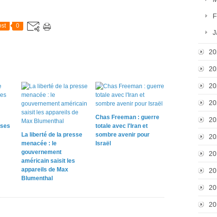
F
st
0
J
20
20
20
20
Chas Freeman : guerre
20
ases
totale avec l'Iran et
La liberté de la presse
sombre avenir pour
20
menacée : le
Israël
gouvernement
20
américain saisit les
appareils de Max
20
Blumenthal
20
20