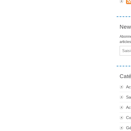
News
Abonne
article
Email
Caté
Ac
Sa
Ac
Co
Gé