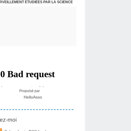
ERVEILLEMENT ÉTUDIÉES PAR LA SCIENCE
L : RECEVOIR LE MESSAGE DES PLANTES
Propulsé par
HelloAsso
ez-moi