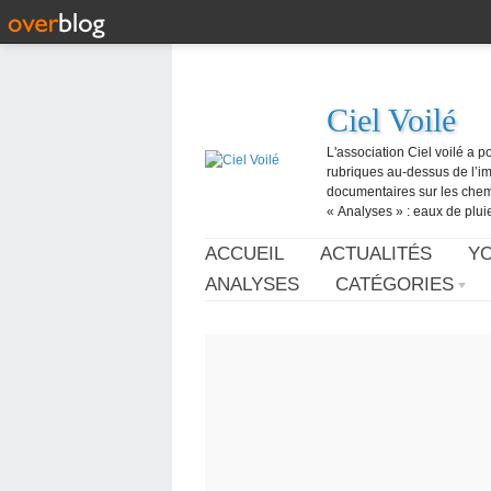
Ciel Voilé
L'association Ciel voilé a p
rubriques au-dessus de l’ima
documentaires sur les chemtr
« Analyses » : eaux de pluie,
ACCUEIL
ACTUALITÉS
Y
ANALYSES
CATÉGORIES