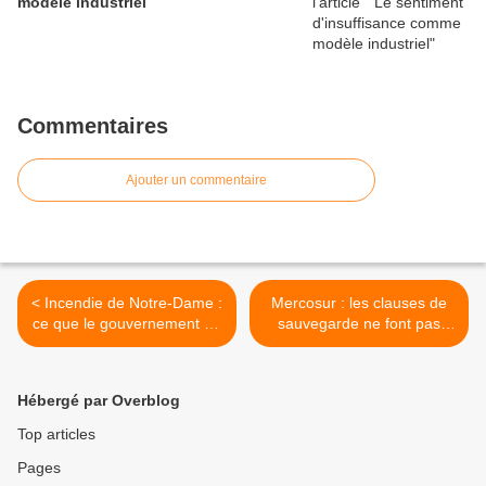
modèle industriel
Commentaires
Ajouter un commentaire
< Incendie de Notre-Dame :
Mercosur : les clauses de
ce que le gouvernement ne
sauvegarde ne font pas
veut pas avouer... Contre-
partie de l'accord >
enquêtes - TVL
Hébergé par Overblog
Top articles
Pages