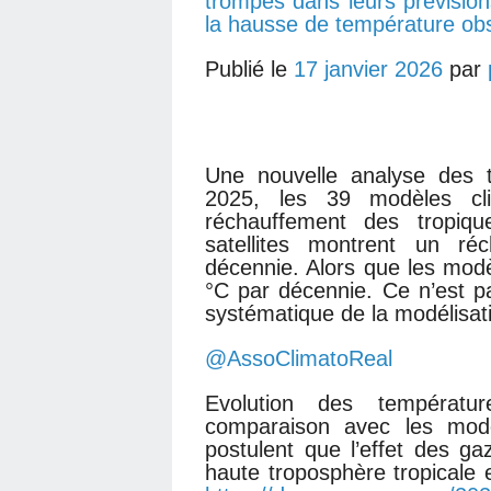
trompés dans leurs prévisions
la hausse de température ob
Publié le
17 janvier 2026
par
Une nouvelle analyse des 
2025, les 39 modèles cl
réchauffement des tropiqu
satellites montrent un ré
décennie. Alors que les mod
°C par décennie. Ce n’est pas
systématique de la modélisati
@AssoClimatoReal
Evolution des températu
comparaison avec les modè
postulent que l’effet des ga
haute troposphère tropicale 