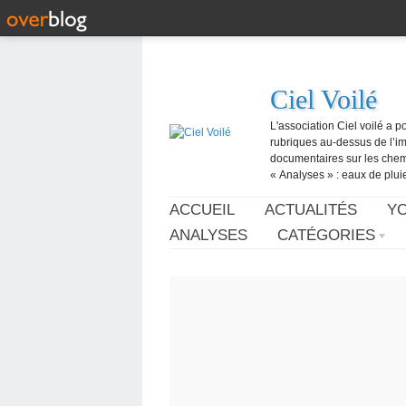
Ciel Voilé
L'association Ciel voilé a p
rubriques au-dessus de l’ima
documentaires sur les chemtr
« Analyses » : eaux de pluie,
ACCUEIL
ACTUALITÉS
Y
ANALYSES
CATÉGORIES