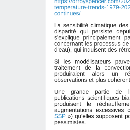
https://drroyspencer.com/2026
temperature-trends-1979-2025
continues/
La sensibilité climatique des
disparité qui persiste dep
s’explique principalement p
concernant les processus de 
d’eau), qui induisent des rétr
Si les modélisateurs parv
traitement de la convecti
produiraient alors un r
observations et plus cohérent
Une grande partie de l’
publications scientifiques b
produisent le réchauffem
augmentations excessives
SSP
») qu’elles supposent po
pessimistes.