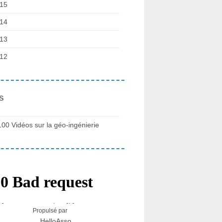
15
14
13
12
s
100 Vidéos sur la géo-ingénierie
Propulsé par
HelloAsso