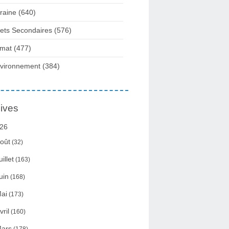
raine
(640)
fets Secondaires
(576)
imat
(477)
vironnement
(384)
ives
26
oût
(32)
uillet
(163)
uin
(168)
ai
(173)
vril
(160)
ars