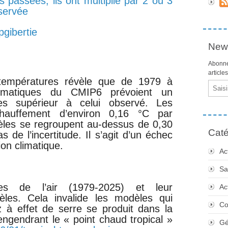
 passées, ils ont multiplié par 2 ou 3
servée
pgibertie
News
Abonne
article
températures révèle que de 1979 à
Email
imatiques du CMIP6 prévoient un
es supérieur à celui observé. Les
chauffement d’environ 0,16 °C par
èles se regroupent au-dessus de 0,30
Caté
 de l’incertitude. Il s’agit d’un échec
on climatique.
Ac
Sa
res de l’air (1979-2025) et leur
Ac
les. Cela invalide les modèles qui
Co
z à effet de serre se produit dans la
engendrant le « point chaud tropical »
Gé