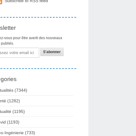
Subscribe to RSS feed
letter
z-vous pour être averti des nouveaux
s publiés.
gories
tualités
(7344)
nté
(1282)
tualité
(1195)
vid
(1193)
o-Ingénierie
(733)