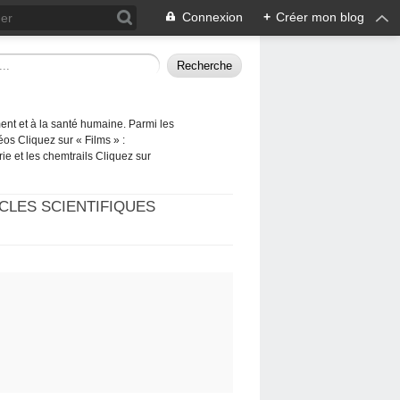
Connexion
+
Créer mon blog
ement et à la santé humaine. Parmi les
éos Cliquez sur « Films » :
rie et les chemtrails Cliquez sur
CLES SCIENTIFIQUES