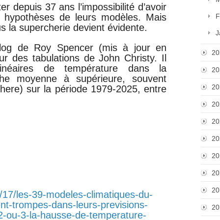
er depuis 37 ans l’impossibilité d’avoir
s hypothèses de leurs modèles. Mais
F
us la supercherie devient évidente.
J
blog de Roy Spencer (mis à jour en
20
ur des tabulations de John Christy. Il
inéaires de température dans la
20
uche moyenne à supérieure, souvent
20
ere) sur la période 1979-2025, entre
20
20
20
20
20
20
1/17/les-39-modeles-climatiques-du-
nt-trompes-dans-leurs-previsions-
20
r-2-ou-3-la-hausse-de-temperature-