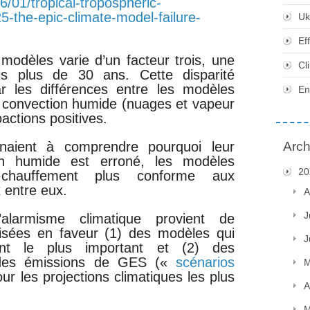
/01/tropical-tropospheric-
-the-epic-climate-model-failure-
Uk
Ef
 modèles varie d’un facteur trois, une
Cl
uis plus de 30 ans. Cette disparité
ar les différences entre les modèles
En
convection humide (nuages ​​et vapeur
oactions positives.
enaient à comprendre pourquoi leur
Arch
on humide est erroné, les modèles
20
échauffement plus conforme aux
 entre eux.
A
J
alarmisme climatique provient de
iaisées en faveur (1) des modèles qui
J
ent le plus important et (2) des
 des émissions de GES («
scénarios
M
ur les projections climatiques les plus
A
M