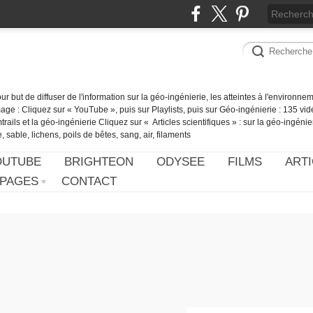
our but de diffuser de l'information sur la géo-ingénierie, les atteintes à l'environn
ge : Cliquez sur « YouTube », puis sur Playlists, puis sur Géo-ingénierie : 135 vid
ails et la géo-ingénierie Cliquez sur « Articles scientifiques » : sur la géo-ingénie
 sable, lichens, poils de bêtes, sang, air, filaments
OUTUBE
BRIGHTEON
ODYSEE
FILMS
ARTI
PAGES
CONTACT