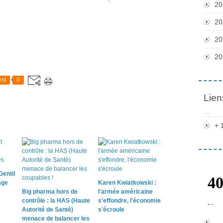
20
20
20
20
st
0
Lien
+ 
Gentil
age
Karen Kwiatkowski :
Big pharma hors de
l'armée américaine
contrôle : la HAS (Haute
s'effondre, l'économie
Autorité de Santé)
s'écroule
menace de balancer les