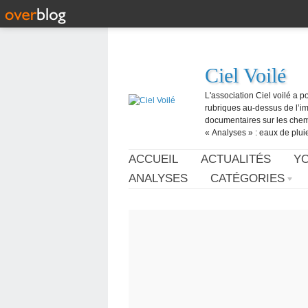
Ciel Voilé
L'association Ciel voilé a p
rubriques au-dessus de l’ima
documentaires sur les chemtr
« Analyses » : eaux de pluie,
ACCUEIL
ACTUALITÉS
Y
ANALYSES
CATÉGORIES