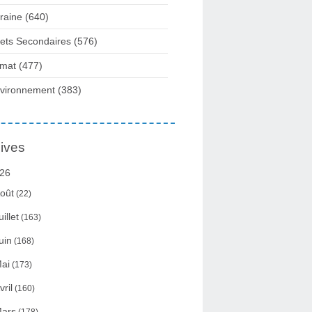
raine
(640)
fets Secondaires
(576)
imat
(477)
vironnement
(383)
ives
26
oût
(22)
uillet
(163)
uin
(168)
ai
(173)
vril
(160)
ars