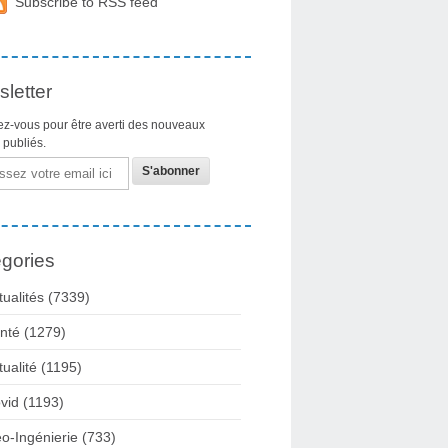
Subscribe to RSS feed
letter
z-vous pour être averti des nouveaux
s publiés.
gories
tualités
(7339)
nté
(1279)
tualité
(1195)
vid
(1193)
o-Ingénierie
(733)