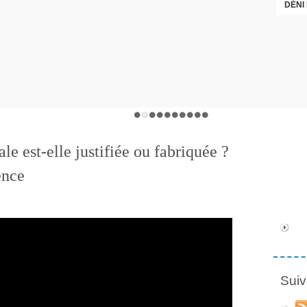
DÉNI
le est-elle justifiée ou fabriquée ?
ence
Suiv