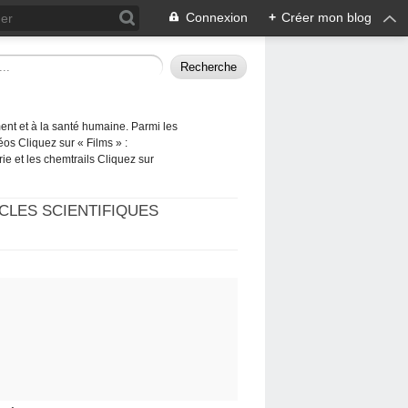
Connexion
+
Créer mon blog
ement et à la santé humaine. Parmi les
éos Cliquez sur « Films » :
rie et les chemtrails Cliquez sur
CLES SCIENTIFIQUES