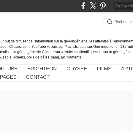
our but de diffuser de l'information sur la géo-ingénierie, les atteintes à l'environn
ge : Cliquez sur « YouTube », puis sur Playlists, puis sur Géo-ingénierie : 135 vid
ails et la géo-ingénierie Cliquez sur « Articles scientifiques » : sur la géo-ingénie
 sable, lichens, poils de bêtes, sang, air, filaments
OUTUBE
BRIGHTEON
ODYSEE
FILMS
ARTI
PAGES
CONTACT