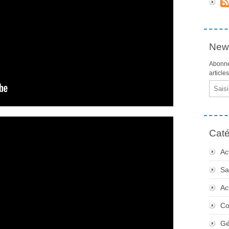
News
Abonne
article
Email
Caté
Ac
Sa
Ac
Co
Gé