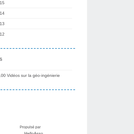
15
14
13
12
s
100 Vidéos sur la géo-ingénierie
Propulsé par
HelloAsso