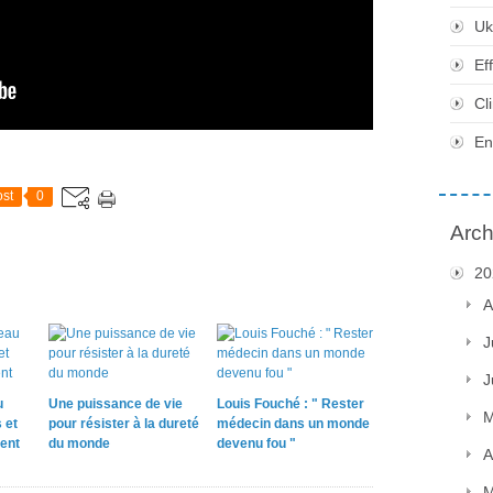
Uk
Ef
Cl
En
st
0
Arch
20
A
J
J
u
Une puissance de vie
Louis Fouché : " Rester
M
 et
pour résister à la dureté
médecin dans un monde
ent
du monde
devenu fou "
A
M