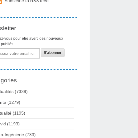
Subscribe to RSS feed
letter
z-vous pour être averti des nouveaux
s publiés.
gories
tualités
(7339)
nté
(1279)
tualité
(1195)
vid
(1193)
o-Ingénierie
(733)