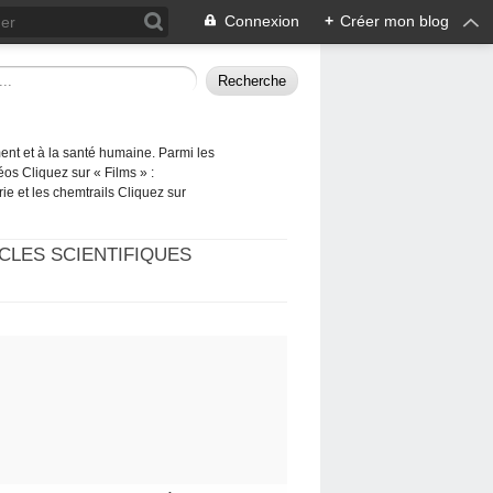
Connexion
+
Créer mon blog
ement et à la santé humaine. Parmi les
éos Cliquez sur « Films » :
rie et les chemtrails Cliquez sur
CLES SCIENTIFIQUES