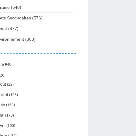
raine
(640)
fets Secondaires
(576)
imat
(477)
vironnement
(383)
ives
26
oût
(22)
uillet
(163)
uin
(168)
ai
(173)
vril
(160)
ars