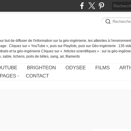
our but de diffuser de l'information sur la géo-ingénierie, les atteintes à l'environn
ge : Cliquez sur « YouTube », puis sur Playlists, puis sur Géo-ingénierie : 135 vid
ails et la géo-ingénierie Cliquez sur « Articles scientifiques » : sur la géo-ingénie
 sable, lichens, poils de bêtes, sang, air, filaments
OUTUBE
BRIGHTEON
ODYSEE
FILMS
ARTI
PAGES
CONTACT