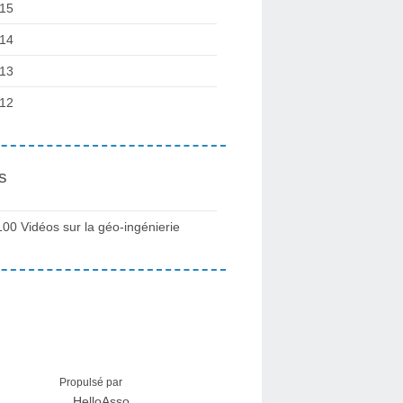
15
14
13
12
s
100 Vidéos sur la géo-ingénierie
Propulsé par
HelloAsso