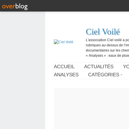
Ciel Voilé
L'association Ciel voilé a p
rubriques au-dessus de l’ima
documentaires sur les chemtr
« Analyses » : eaux de pluie,
ACCUEIL
ACTUALITÉS
Y
ANALYSES
CATÉGORIES