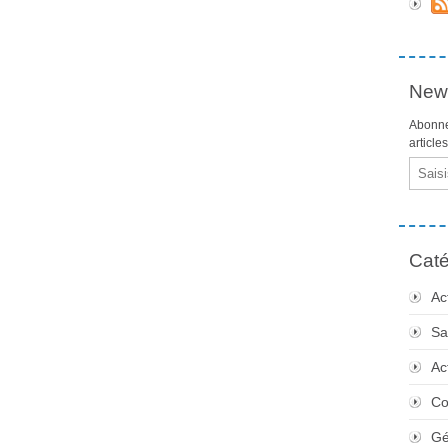
News
Abonne
article
Email
Caté
Ac
Sa
Ac
Co
Gé