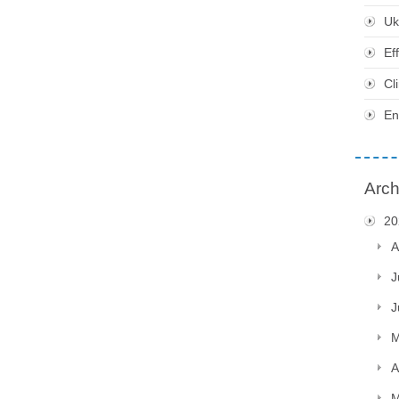
Uk
Ef
Cl
En
Arch
20
A
J
J
M
A
M