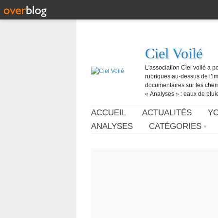
Ciel Voilé
L'association Ciel voilé a p
rubriques au-dessus de l’ima
documentaires sur les chemtr
« Analyses » : eaux de pluie,
ACCUEIL
ACTUALITÉS
Y
ANALYSES
CATÉGORIES