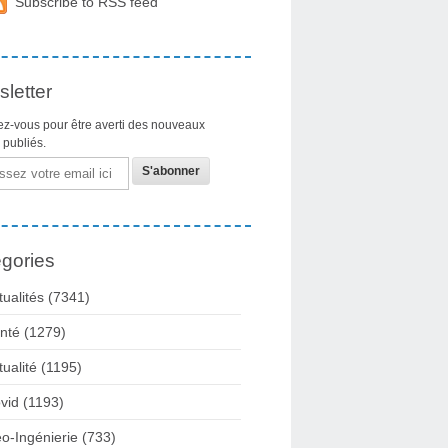
Subscribe to RSS feed
letter
z-vous pour être averti des nouveaux
s publiés.
gories
tualités
(7341)
nté
(1279)
tualité
(1195)
vid
(1193)
o-Ingénierie
(733)