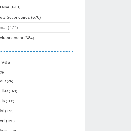
raine
(640)
fets Secondaires
(576)
imat
(477)
vironnement
(384)
ives
26
oût
(26)
uillet
(163)
uin
(168)
ai
(173)
vril
(160)
ars