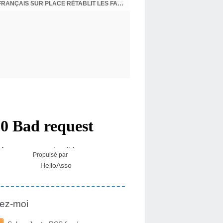
CRISE MIGRATOIRE À CEUTA : UN JEUNE FRANÇAIS SUR PLACE RÉTABLIT LES FAITS ! - RAPHAËL AYMA
Propulsé par
HelloAsso
ez-moi