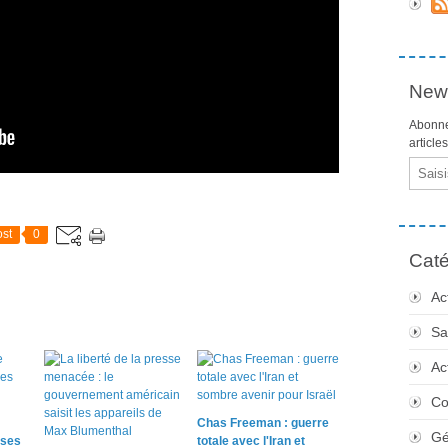
News
Abonne
article
Email
st
0
Caté
Ac
Sa
Ac
Co
Chas Freeman : guerre
Gé
ases
totale avec l'Iran et