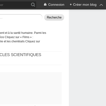
Connexion
+
Créer mon blog
ement et à la santé humaine. Parmi les
éos Cliquez sur « Films » :
rie et les chemtrails Cliquez sur
CLES SCIENTIFIQUES