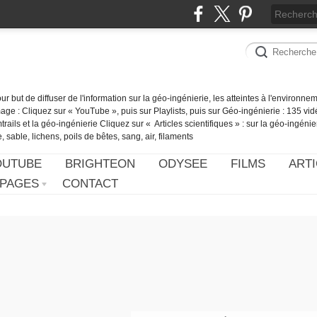
our but de diffuser de l'information sur la géo-ingénierie, les atteintes à l'environn
ge : Cliquez sur « YouTube », puis sur Playlists, puis sur Géo-ingénierie : 135 vid
ails et la géo-ingénierie Cliquez sur « Articles scientifiques » : sur la géo-ingénie
 sable, lichens, poils de bêtes, sang, air, filaments
OUTUBE
BRIGHTEON
ODYSEE
FILMS
ARTI
PAGES
CONTACT