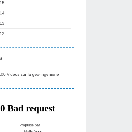
15
14
13
12
s
100 Vidéos sur la géo-ingénierie
Propulsé par
HelloAsso