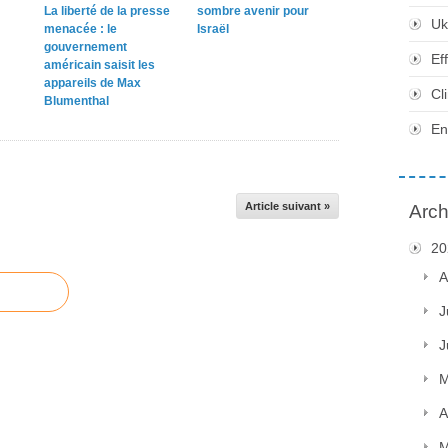
La liberté de la presse
sombre avenir pour
Uk
menacée : le
Israël
gouvernement
Ef
américain saisit les
appareils de Max
Cl
Blumenthal
En
Article suivant »
Arch
20
A
J
J
M
A
M