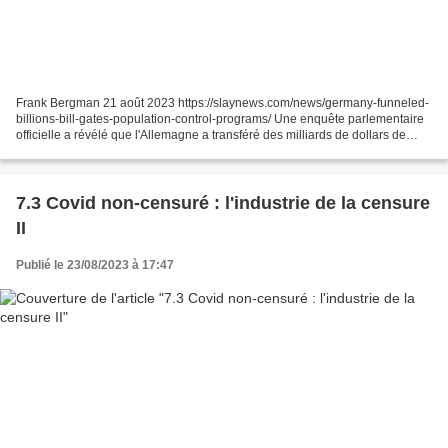
Frank Bergman 21 août 2023 https://slaynews.com/news/germany-funneled-
billions-bill-gates-population-control-programs/ Une enquête parlementaire
officielle a révélé que l'Allemagne a transféré des milliards de dollars de
l'argent des contribuables à la...
7.3 Covid non-censuré : l'industrie de la censure
II
Publié le 23/08/2023 à 17:47