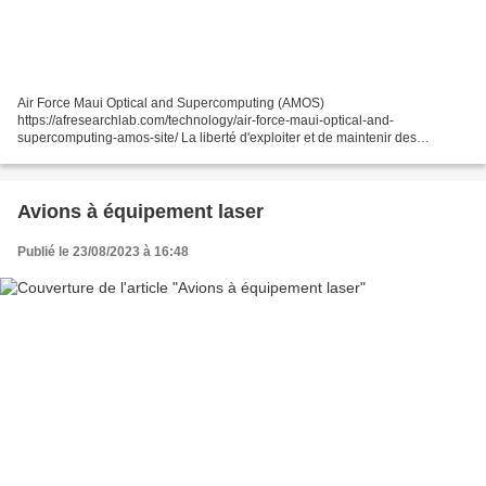
Air Force Maui Optical and Supercomputing (AMOS)
https://afresearchlab.com/technology/air-force-maui-optical-and-
supercomputing-amos-site/ La liberté d'exploiter et de maintenir des
satellites dans l'espace est un élément essentiel de notre sécurité
nationale....
Avions à équipement laser
Publié le 23/08/2023 à 16:48