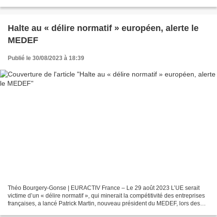
28 août 2023. 10% des habitants...
Halte au « délire normatif » européen, alerte le
MEDEF
Publié le 30/08/2023 à 18:39
Théo Bourgery-Gonse | EURACTIV France – Le 29 août 2023 L’UE serait
victime d’un « délire normatif », qui minerait la compétitivité des entreprises
françaises, a lancé Patrick Martin, nouveau président du MEDEF, lors des
universités d’été de l’organisation...