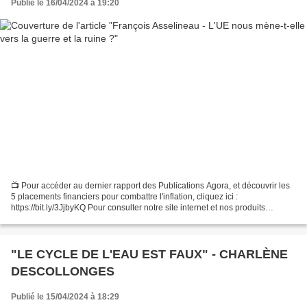
Publié le 16/04/2024 à 19:20
📺 Pour accéder au dernier rapport des Publications Agora, et découvrir les
5 placements financiers pour combattre l'inflation, cliquez ici :
https://bit.ly/3JjbyKQ Pour consulter notre site internet et nos produits
financiers, cliquez ici : https://publications-agora.fr/solutions-
investissement/...
"LE CYCLE DE L'EAU EST FAUX" - CHARLÈNE
DESCOLLONGES
Publié le 15/04/2024 à 18:29