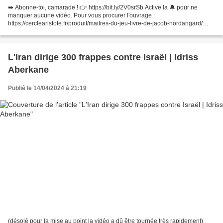
➡️ Abonne-toi, camarade ! 👉 https://bit.ly/2V0srSb Active la 🔔 pour ne
manquer aucune vidéo. Pour vous procurer l'ouvrage :
https://cerclearistote.fr/produit/maitres-du-jeu-livre-de-jacob-nordangard/
Nous avons tous entendu parler des grandes compagnies...
L'Iran dirige 300 frappes contre Israël | Idriss
Aberkane
Publié le 14/04/2024 à 21:19
(désolé pour la mise au point la vidéo a dû être tournée très rapidement)