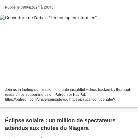
Publié le 08/04/2024 à 20:48
Join us in fueling our mission to create insightful videos backed by thorough
research by supporting us on Patreon or PayPal:
https://patreon.com/universeinsideyou https://paypal.com/donate/?
hosted_button_id=XSCP6D3HSBWEL Your support can help us dive...
Éclipse solaire : un million de spectateurs
attendus aux chutes du Niagara