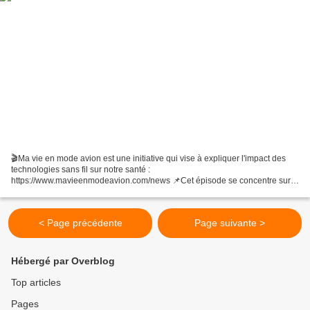
🎬Ma vie en mode avion est une initiative qui vise à expliquer l'impact des
technologies sans fil sur notre santé :
https://www.mavieenmodeavion.com/news 📌Cet épisode se concentre sur
le lien entre la mémoire et l'exposition aux technologies sans fil (wifi,...
< Page précédente
Page suivante >
Hébergé par Overblog
Top articles
Pages