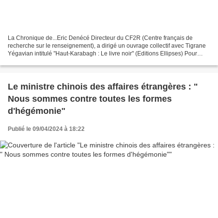
La Chronique de...Eric Denécé Directeur du CF2R (Centre français de
recherche sur le renseignement), a dirigé un ouvrage collectif avec Tigrane
Yégavian intitulé "Haut-Karabagh : Le livre noir" (Editions Ellipses) Pour
nous soutenir : https://www.tocsin-media.fr/soutien...
Le ministre chinois des affaires étrangères : "
Nous sommes contre toutes les formes
d'hégémonie"
Publié le 09/04/2024 à 18:22